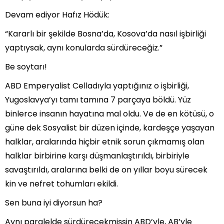
Devam ediyor Hafız Hödük:
“Kararlı bir şekilde Bosna’da, Kosova’da nasıl işbirliği
yaptıysak, aynı konularda sürdüreceğiz.”
Be soytarı!
ABD Emperyalist Celladıyla yaptığınız o işbirliği,
Yugoslavya’yı tamı tamına 7 parçaya böldü. Yüz
binlerce insanın hayatına mal oldu. Ve de en kötüsü, o
güne dek Sosyalist bir düzen içinde, kardeşçe yaşayan
halklar, aralarında hiçbir etnik sorun çıkmamış olan
halklar birbirine karşı düşmanlaştırıldı, birbiriyle
savaştırıldı, aralarına belki de on yıllar boyu sürecek
kin ve nefret tohumları ekildi.
Sen buna iyi diyorsun ha?
Aynı paralelde sürdürecekmişsin ABD’yle, AB’yle