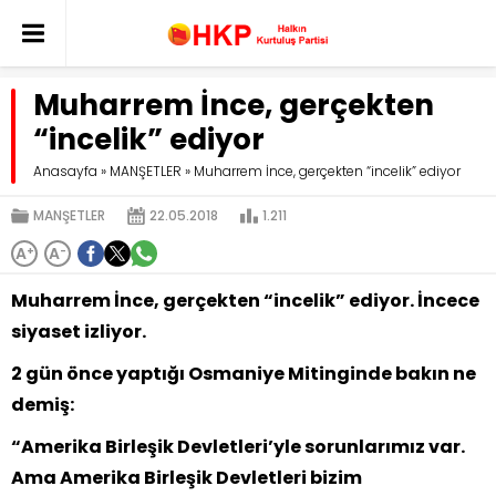
Muharrem İnce, gerçekten
“incelik” ediyor
Anasayfa
»
MANŞETLER
»
Muharrem İnce, gerçekten “incelik” ediyor
MANŞETLER
22.05.2018
1.211
A
+
A
-
Muharrem İnce, gerçekten “incelik” ediyor. İncece
siyaset izliyor.
2 gün önce yaptığı Osmaniye Mitinginde bakın ne
demiş:
“Amerika Birleşik Devletleri’yle sorunlarımız var.
Ama Amerika Birleşik Devletleri bizim