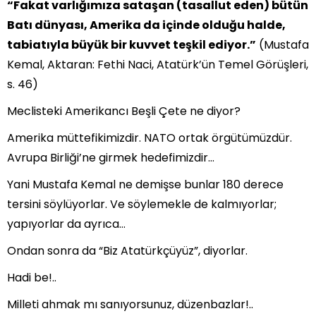
“Fakat varlığımıza sataşan (tasallut eden) bütün
Batı dünyası, Amerika da içinde olduğu halde,
tabiatıyla büyük bir kuvvet teşkil ediyor.”
(Mustafa
Kemal, Aktaran: Fethi Naci, Atatürk’ün Temel Görüşleri,
s. 46)
Meclisteki Amerikancı Beşli Çete ne diyor?
Amerika müttefikimizdir. NATO ortak örgütümüzdür.
Avrupa Birliği’ne girmek hedefimizdir…
Yani Mustafa Kemal ne demişse bunlar 180 derece
tersini söylüyorlar. Ve söylemekle de kalmıyorlar;
yapıyorlar da ayrıca…
Ondan sonra da “Biz Atatürkçüyüz”, diyorlar.
Hadi be!..
Milleti ahmak mı sanıyorsunuz, düzenbazlar!..