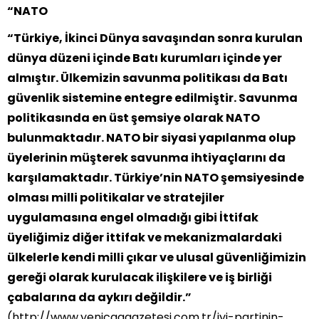
“NATO
“Türkiye, İkinci Dünya savaşından sonra kurulan
dünya düzeni içinde Batı kurumları içinde yer
almıştır. Ülkemizin savunma politikası da Batı
güvenlik sistemine entegre edilmiştir. Savunma
politikasında en üst şemsiye olarak NATO
bulunmaktadır. NATO bir siyasi yapılanma olup
üyelerinin müşterek savunma ihtiyaçlarını da
karşılamaktadır. Türkiye’nin NATO şemsiyesinde
olması milli politikalar ve stratejiler
uygulamasına engel olmadığı gibi İttifak
üyeliğimiz diğer ittifak ve mekanizmalardaki
ülkelerle kendi milli çıkar ve ulusal güvenliğimizin
gereği olarak kurulacak ilişkilere ve iş birliği
çabalarına da aykırı değildir.”
(http://www.yenicaggazetesi.com.tr/iyi-partinin-