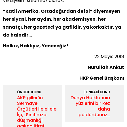
Ve diyelim ki son söz olarak;
“Katil Amerika, Ortadoğu’dan defol” diyemeyen
her siyasi, her aydın, her akademisyen, her
sanatçı, her gazeteci ya gafildir, ya korkaktır, ya
da haindir…
Halkız, Haklıyız, Yeneceğiz!
22 Mayıs 2018
Nurullah Ankut
HKP Genel Başkanı
ÖNCEKİ KONU
SONRAKİ KONU
AKP’giller’in,
Dünya Halklarının
Sermaye
yüzlerini bir kez
Örgütleri ile el ele
daha
İşçi Sınıfımza
güldürdünüz…
düşmanlığı
açıkça itiraf