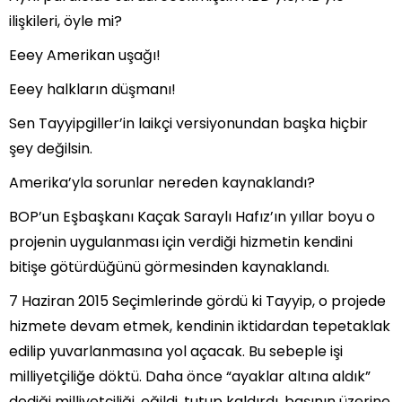
ilişkileri, öyle mi?
Eeey Amerikan uşağı!
Eeey halkların düşmanı!
Sen Tayyipgiller’in laikçi versiyonundan başka hiçbir
şey değilsin.
Amerika’yla sorunlar nereden kaynaklandı?
BOP’un Eşbaşkanı Kaçak Saraylı Hafız’ın yıllar boyu o
projenin uygulanması için verdiği hizmetin kendini
bitişe götürdüğünü görmesinden kaynaklandı.
7 Haziran 2015 Seçimlerinde gördü ki Tayyip, o projede
hizmete devam etmek, kendinin iktidardan tepetaklak
edilip yuvarlanmasına yol açacak. Bu sebeple işi
milliyetçiliğe döktü. Daha önce “ayaklar altına aldık”
dediği milliyetçiliği, eğildi, tutup kaldırdı, başının üzerine