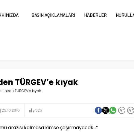
KKIMIZDA
BASIN AÇIKLAMALARI
HABERLER
NURULLA
en TÜRGEV’e kıyak
inden TÜRGEV’e kıyak
A
-
A
+
25.10.2016
925
mu arazisi kalmasa kimse şaşırmayacak…”