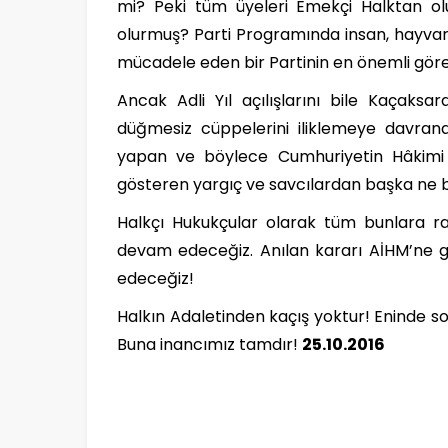
mi? Peki tüm üyeleri Emekçi Halktan oluş
olurmuş? Parti Programında insan, hayvan,
mücadele eden bir Partinin en önemli görev
Ancak Adli Yıl açılışlarını bile Kaçaksa
düğmesiz cüppelerini iliklemeye davrana
yapan ve böylece Cumhuriyetin Hâkimi ve
gösteren yargıç ve savcılardan başka ne be
Halkçı Hukukçular olarak tüm bunlara ra
devam edeceğiz. Anılan kararı AİHM’ne
edeceğiz!
Halkın Adaletinden kaçış yoktur! Eninde s
Buna inancımız tamdır!
25.10.2016