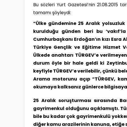
Bu sözleri Yurt Gazetesi’nin 21.08.2015 ta
tamamı şöyleydi:
“Ülke gündemine 25 Aralık yolsuzluk
kurulduğu günden beri bu ‘vakıf’la i
Cumhurbaşkanı Erdoğan’ın kızı Esra A
Türkiye Gençlik ve Eğitime Hizmet V
Ülkede anahtarı TÜRGEV’e verilmeye
durum öyle bir hale geldi ki Zeytin
keyfiyle TÜRGEV’e verilebilir, çünkü bel
Arama motorunu açıp “TÜRGEV, kamu 
okumaya kalksanız günlerce bilgisaya
25 Aralık soruşturması sırasında Ba
gayrimenkul olduğunu açıklamıştı. Tür
bile bu kadar çok gayrimenkulü yokken
diğer kamu arazilerinin kanuna, etiğe