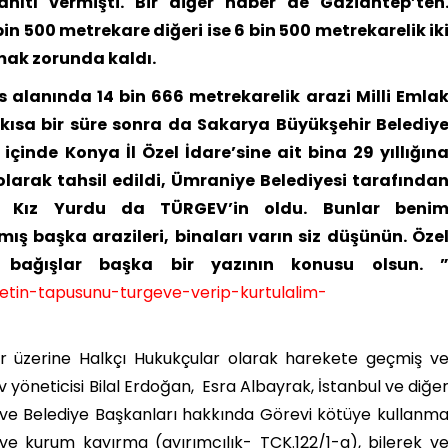
anıtı vermişti. Bir diğer haber de Gaziantep’ten
bin 500 metrekare diğeri ise 6 bin 500 metrekarelik ik
mak zorunda kaldı.
 alanında 14 bin 666 metrekarelik arazi Milli Emla
 kısa bir süre sonra da Sakarya Büyükşehir Belediy
l içinde Konya İl Özel İdare’sine ait bina 29 yıllığın
olarak tahsil edildi, Ümraniye Belediyesi tarafında
er Kız Yurdu da TÜRGEV’in oldu. Bunlar beni
ş başka arazileri, binaları varın siz düşünün. Öze
ı bağışlar başka bir yazının konusu olsun. 
etin-tapusunu-turgeve-verip-kurtulalim-
r üzerine Halkçı Hukukçular olarak harekete geçmiş v
öneticisi Bilal Erdoğan, Esra Albayrak, İstanbul ve diğe
eri ve Belediye Başkanları hakkında Görevi kötüye kullanm
ve kurum kayırma (ayırımcılık- TCK.122/1-a), bilerek v