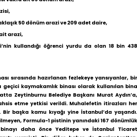
isi,
aklaşık 50 dönüm arazi ve 209 adet daire,
it arazi,
’nin kullandığı öğrenci yurdu da olan 18 bin 43
ası sırasında hazırlanan fezlekeye yansıyanlar, bi
 geçici kaymakamlık binası olarak kullanılan bin
Hatta Zeytinburnu Belediye Başkanı Murat Aydın’a
sis etme yetkisi verildi. Muhalefetin itirazları he
 Bir başka kamu kıyağı yine İstanbul’da yaşandı
rilmeyen, Formula-1 pistinin yanındaki 167 dönümlü
u binayı daha önce Yeditepe ve İstanbul Ticare