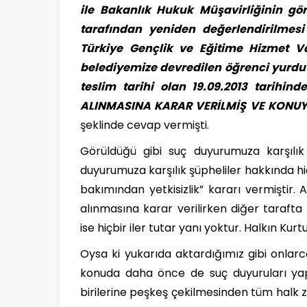
ile Bakanlık Hukuk Müşavirliğinin gö
tarafından yeniden değerlendirilmesi i
Türkiye Gençlik ve Eğitime Hizmet Va
belediyemize devredilen öğrenci yurdu bi
teslim tarihi olan 19.09.2013 tarihin
ALINMASINA KARAR VERİLMİŞ VE KONUYL
şeklinde cevap vermişti.
Görüldüğü gibi suç duyurumuza karşılık 
duyurumuza karşılık şüpheliler hakkında h
bakımından yetkisizlik” kararı vermiştir. A
alınmasına karar verilirken diğer tarafta
ise hiçbir iler tutar yanı yoktur. Halkın Kurt
Oysa ki yukarıda aktardığımız gibi onlar
konuda daha önce de suç duyuruları yapı
birilerine peşkeş çekilmesinden tüm halk 