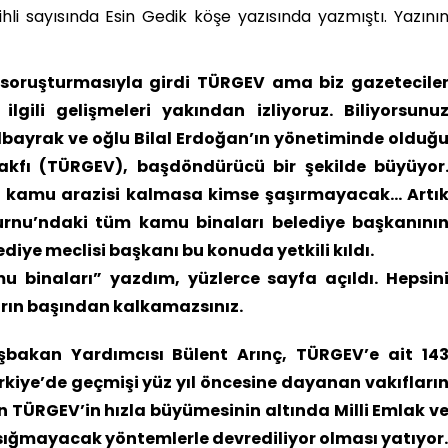
rihli sayısında Esin Gedik köşe yazısında yazmıştı. Yazını
 soruşturmasıyla girdi TÜRGEV ama biz gazetecile
lgili gelişmeleri yakından izliyoruz. Biliyorsunu
lbayrak ve oğlu Bilal Erdoğan’ın yönetiminde olduğ
akfı (TÜRGEV), başdöndürücü bir şekilde büyüyor
n kamu arazisi kalmasa kimse şaşırmayacak… Artı
burnu’ndaki tüm kamu binaları belediye başkanını
ediye meclisi başkanı bu konuda yetkili kıldı.
binaları” yazdım, yüzlerce sayfa açıldı. Hepsin
rın başından kalkamazsınız.
şbakan Yardımcısı Bülent Arınç, TÜRGEV’e ait 14
kiye’de geçmişi yüz yıl öncesine dayanan vakıfları
 TÜRGEV’in hızla büyümesinin altında Milli Emlak v
 sığmayacak yöntemlerle devrediliyor olması yatıyor.