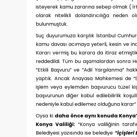
isteyerek kamu zararına sebep olmak ( İrt
olarak nitelikli dolandırıcılığa neden
bulunmuştuk.
Suç duyurumuza karşılık İstanbul Cumhuriye
kamu davası acımaya yeterli, kesin ve inan
Kararı vermiş bu karara da itiraz etmiştik
reddedildi. Tüm bu aşamalardan sonra Hal
“Etkili Başvuru” ve “Adil Yargılanma” ha
yaptık. Ancak Anayasa Mahkemesi de “So
işlem veya eylemden başvurucu tüzel kişi
başvurunun diğer kabul edilebilirlik koşul
nedeniyle kabul edilemez olduğuna karar” 
Oysa ki
daha önce aynı konuda Konya’
Konya Valiliği:
“Konya valiliğinin tara
Belediyesi yazısında ise belediye
“İçişler