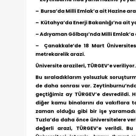
– Bursa’da Milli Emlak’a ait Hazine araz
– Kütahya’da Enerji Bakanlığı’na ait y
– Adıyaman Gölbaşı’nda Milli Emlak’a a
– Çanakkale’de 18 Mart Üniversitesi
metrekarelik arazi.
Üniversite arazileri, TÜRGEV’e veriliyor.
Bu sıraladıklarım yolsuzluk soruşturm
de daha sonrası var. Zeytinburnu’nda
geçtiğimiz ay TÜRGEV’e devredildi. 
diğer kamu binalarını da vakıflara tah
zaman olduğu gibi bir işe yaramadı.
Tuzla’da daha önce üniversitelere ve
değerli arazi, TÜRGEV’e verildi. B