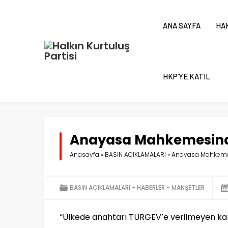
ANA SAYFA
HA
HKP’YE KATIL
Anayasa Mahkemesind
Anasayfa
»
BASIN AÇIKLAMALARI
»
Anayasa Mahkemes
BASIN AÇIKLAMALARI
HABERLER
MANŞETLER
“Ülkede anahtarı TÜRGEV’e verilmeyen ka