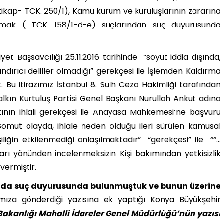
ikap- TCK. 250/1), Kamu kurum ve kuruluşlarının zararın
 olmak ( TCK. 158/1-d-e) suçlarından suç duyurusund
t Başsavcılığı 25.11.2016 tarihinde “soyut iddia dışında
dırıcı deliller olmadığı” gerekçesi ile İşlemden Kaldırm
. Bu itirazımız İstanbul 8. Sulh Ceza Hakimliği tarafında
kın Kurtuluş Partisi Genel Başkanı Nurullah Ankut adın
kkının ihlali gerekçesi ile Anayasa Mahkemesi’ne başvur
mut olayda, ihlale neden olduğu ileri sürülen kamusa
liğin etkilenmediği anlaşılmaktadır” “gerekçesi” ile ““
ları yönünden incelenmeksizin Kişi bakımından yetkisizli
vermiştir.
da suç duyurusunda bulunmuştuk ve bunun üzerin
fımıza gönderdiği yazısına ek yaptığı Konya Büyükşehi
i Bakanlığı Mahalli İdareler Genel Müdürlüğü’nün yazıs