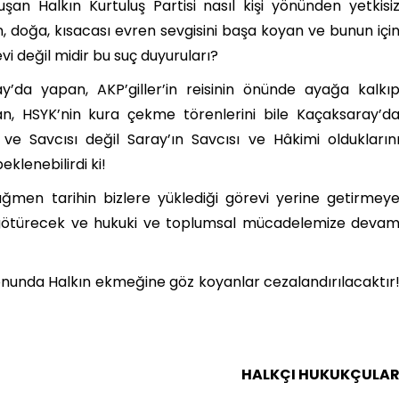
an Halkın Kurtuluş Partisi nasıl kişi yönünden yetkisi
 doğa, kısacası evren sevgisini başa koyan ve bunun içi
i değil midir bu suç duyuruları?
ray’da yapan, AKP’giller’in reisinin önünde ayağa kalkı
n, HSYK’nin kura çekme törenlerini bile Kaçaksaray’d
 Savcısı değil Saray’ın Savcısı ve Hâkimi oldukların
klenebilirdi ki!
ğmen tarihin bizlere yüklediği görevi yerine getirmey
 götürecek ve hukuki ve toplumsal mücadelemize deva
onunda Halkın ekmeğine göz koyanlar cezalandırılacaktır
HALKÇI HUKUKÇULA