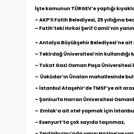
İşte kamunun TÜRGEV’e yaptığı kıyaklar
– AKP’li Fatih Belediyesi, 25 yıllığına 
– Fatih’teki Hırkai Şerif Camii’nin yan
– Antalya Büyükşehir Belediyesi’ne ait 
– Tekirdağ Üniversitesi’nin kullandığı M
– Tokat Gazi Osman Paşa Üniversitesi
– Üsküdar’ın Ünalan mahallesinde bul
– İstanbul Ataşehir’de TMSF’ye ait araz
– Şanlıurfa Harran Üniversitesi Osmanb
– Emlak’a ait otel yapmak için İstanbul 
– Esenyurt’ta çok sayıda taşınmaz,
– Zeytinburnu’nda yarısı Hazine’ye yar