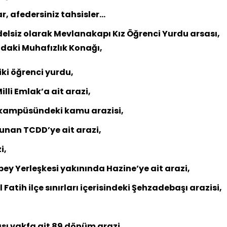
, afedersiniz tahsisler…
bedelsiz olarak Mevlanakapı Kız Öğrenci Yurdu arsası,
ındaki Muhafızlık Konağı,
iki öğrenci yurdu,
illi Emlak’a ait arazi,
 kampüsündeki kamu arazisi,
unan TCDD’ye ait arazi,
i,
ey Yerleşkesi yakınında Hazine’ye ait arazi,
Fatih ilçe sınırları içerisindeki Şehzadebaşı arazisi,
ısı vakfa ait 89 dönüm arazi,