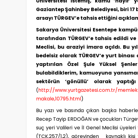
Üniversitesi istemiş, kamu ‘hayır’ y
Gaziantep Şahinbey Belediyesi, biri 17 
arsayı TÜRGEV’e tahsis ettiğini açıkla
Sakarya Üniversitesi Esentepe kampüs
tarafından TÜRGEV’e tahsis edildi ve
Meclisi, bu araziyi imara açıldı. Bu yı
bedelsiz olarak TÜRGEV’e yurt binası 
yaptırılan Özel Şule Yüksel Şenl
bulabildiklerim, kamuoyuna yansımamı
sektörün ‘gönüllü’ olarak yaptığ
(
http://www.yurtgazetesi.com.tr/memlek
makale,10795.html
)
Bu yazı ve basında çıkan başka haberle
Recep Tayip ERDOĞAN ve çocukları Türgev y
suç yeri Valileri ve İl Genel Meclisi üyel
(TCK.257/1,2), görevinden kaynaklı kişi 