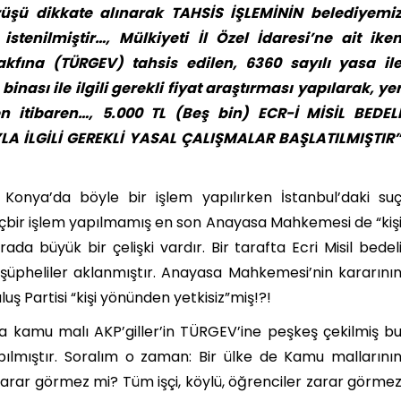
rüşü dikkate alınarak TAHSİS İŞLEMİNİN belediyemi
stenilmiştir…, Mülkiyeti İl Özel İdaresi’ne ait ike
kfına (TÜRGEV) tahsis edilen, 6360 sayılı yasa il
nası ile ilgili gerekli fiyat araştırması yapılarak, ye
den itibaren…, 5.000 TL (Beş bin) ECR-İ MİSİL BEDEL
A İLGİLİ GEREKLİ YASAL ÇALIŞMALAR BAŞLATILMIŞTIR
Konya’da böyle bir işlem yapılırken İstanbul’daki su
içbir işlem yapılmamış en son Anayasa Mahkemesi de “kiş
rada büyük bir çelişki vardır. Bir tarafta Ecri Misil bedel
 şüpheliler aklanmıştır. Anayasa Mahkemesi’nin kararını
uluş Partisi “kişi yönünden yetkisiz”miş!?!
ca kamu malı AKP’giller’in TÜRGEV’ine peşkeş çekilmiş b
lmıştır. Soralım o zaman: Bir ülke de Kamu mallarını
zarar görmez mi? Tüm işçi, köylü, öğrenciler zarar görme