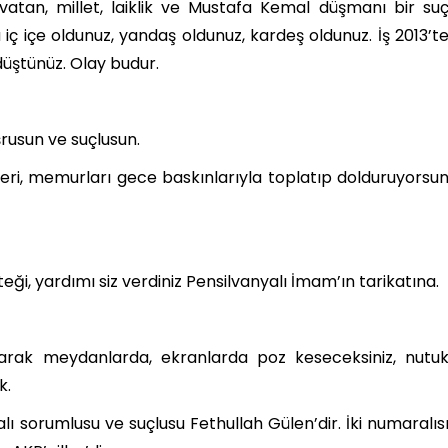
atan, millet, laiklik ve Mustafa Kemal düşmanı bir su
 iç içe oldunuz, yandaş oldunuz, kardeş oldunuz. İş 2013’t
düştünüz. Olay budur.
rusun ve suçlusun.
eri, memurları gece baskınlarıyla toplatıp dolduruyorsu
teği, yardımı siz verdiniz Pensilvanyalı İmam’ın tarikatına.
arak meydanlarda, ekranlarda poz keseceksiniz, nutu
k.
lı sorumlusu ve suçlusu Fethullah Gülen’dir. İki numaralıs