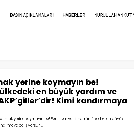
BASIN AÇIKLAMALARI
HABERLER
NURULLAH ANKUT Y
hmak yerine koymayın be!
 ülkedeki en büyük yardım ve
 AKP’giller’dir! Kimi kandırmaya
r ahmak yerine koymayın be! Pensilvanyalı İmam’ın ülkedeki en büyük
kandırmaya çalışıyorsun?..