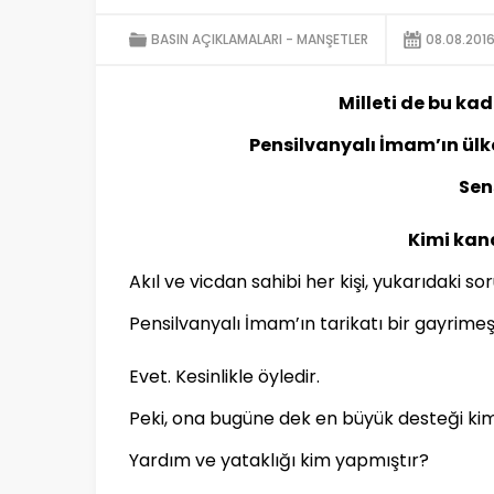
BASIN AÇIKLAMALARI
MANŞETLER
08.08.201
Milleti de bu k
Pensilvanyalı İmam’ın ülk
Sens
Kimi kan
Akıl ve vicdan sahibi her kişi, yukarıdaki 
Pensilvanyalı İmam’ın tarikatı bir gayrim
Evet. Kesinlikle öyledir.
Peki, ona bugüne dek en büyük desteği kim
Yardım ve yataklığı kim yapmıştır?