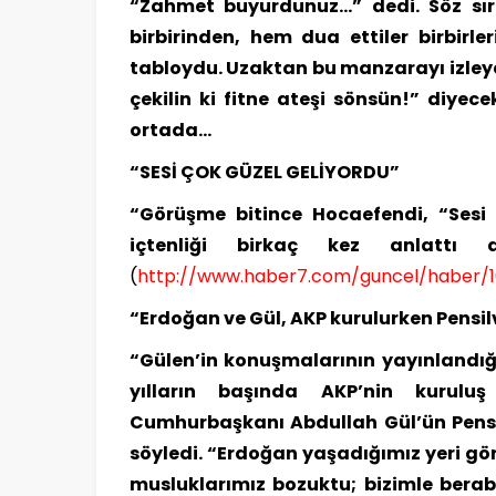
“Zahmet buyurdunuz…” dedi. Söz sır
birbirinden, hem dua ettiler birbir
tabloydu. Uzaktan bu manzarayı izleye
çekilin ki fitne ateşi sönsün!” diyece
ortada…
“SESİ ÇOK GÜZEL GELİYORDU”
“Görüşme bitince Hocaefendi, “Sesi 
içtenliği birkaç kez anlattı
(
http://www.haber7.com/guncel/haber/
“Erdoğan ve Gül, AKP kurulurken Pensilv
“Gülen’in konuşmalarının yayınlandığı
yılların başında AKP’nin kurul
Cumhurbaşkanı Abdullah Gül’ün Pensil
söyledi. “Erdoğan yaşadığımız yeri gö
musluklarımız bozuktu; bizimle bera