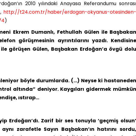
doğan’ın 2010 yılındaki Anayasa Referandumu sonras
0,
http://t24.com.tr/haber/erdogan-okyanus-otesinden
74
)
eni Ekrem Dumanlı, Fethullah Gülen ile Başbaka
efon görüşmesinin ayrıntılarını yazdı. Kendisin
 ile görüşen Gülen, Başbakan Erdoğan’a övgü dol
mleniyor böyle durumlarda. (…) Neyse ki hastanede
ntrol altında” deniyor. Kaygıları gidermek mümkü
endişe, ıstırap…
ip Erdoğan’dı. Zarif bir ses tonuyla ‘geçmiş olsun
 aynı zarafetle Sayın Başbakan’ın hatırını sordu