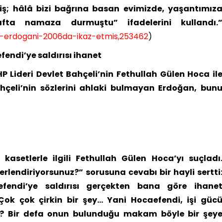
ş; hâlâ bizi bağrına basan evimizde, yaşantımız
fta namaza durmuştu” ifadelerini kullandı.
en-erdogani-2006da-ikaz-etmis,253462
)
endi’ye saldırısı ihanet
Lideri Devlet Bahçeli’nin Fethullah Gülen Hoca il
 Bahçeli’nin sözlerini ahlaki bulmayan Erdoğan, bun
asetlerle ilgili Fethullah Gülen Hoca’yı suçladı
rlendiriyorsunuz?” sorusuna cevabı bir hayli sertti
fendi’ye saldırısı gerçekten bana göre ihane
 Çok çok çirkin bir şey… Yani Hocaefendi, işi güc
or? Bir defa onun bulunduğu makam böyle bir şey