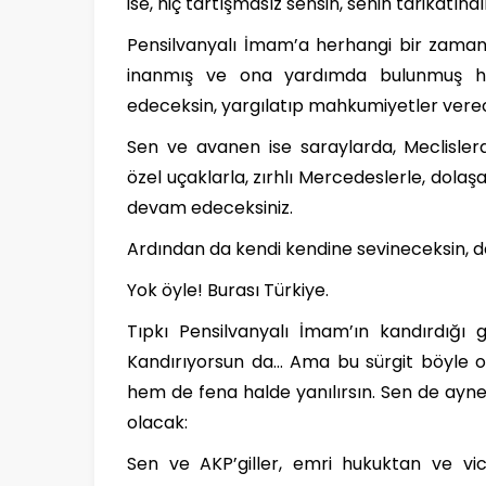
ise, hiç tartışmasız sensin, senin tarikatındır
Pensilvanyalı İmam’a herhangi bir zaman
inanmış ve ona yardımda bulunmuş her
edeceksin, yargılatıp mahkumiyetler vere
Sen ve avanen ise saraylarda, Meclislerd
özel uçaklarla, zırhlı Mercedeslerle, dola
devam edeceksiniz.
Ardından da kendi kendine sevineceksin, değ
Yok öyle! Burası Türkiye.
Tıpkı Pensilvanyalı İmam’ın kandırdığı gi
Kandırıyorsun da… Ama bu sürgit böyle ol
hem de fena halde yanılırsın. Sen de aynen
olacak:
Sen ve AKP’giller, emri hukuktan ve vi