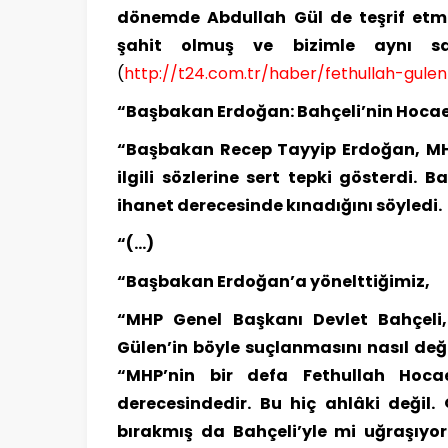
dönemde Abdullah Gül de teşrif etmi
şahit olmuş ve bizimle aynı sa
(
http://t24.com.tr/haber/fethullah-gul
“Başbakan Erdoğan: Bahçeli’nin Hocaef
“Başbakan Recep Tayyip Erdoğan, MHP 
ilgili sözlerine sert tepki gösterdi.
ihanet derecesinde kınadığını söyledi.
“(…)
“Başbakan Erdoğan’a yönelttiğimiz,
“MHP Genel Başkanı Devlet Bahçeli, k
Gülen’in böyle suçlanmasını nasıl değe
“MHP’nin bir defa Fethullah Hocae
derecesindedir. Bu hiç ahlâki değil.
bırakmış da Bahçeli’yle mi uğraşıy