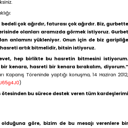
siniz.
klığı:
bedeli çok ağırdır, faturası çok ağırdır. Biz, gurbett
çerisinde olanları aramızda görmek istiyoruz. Gurbe
an anlamını yükleniyor. Onun için de biz garipliğ
sreti artık bitmelidir, bitsin istiyoruz.
vet, hep birlikte bu hasretin bitmesini istiyorum
 bir kenara, hasreti bir kenara bırakalım, diyorum.
arı Kapanış Töreninde yaptığı konuşma, 14 Haziran 2012
VJ65g4J0
)
 ötesinden bu sürece destek veren tüm kardeşlerim
olduğuna göre, bizim de bu mesajı verenlere bi