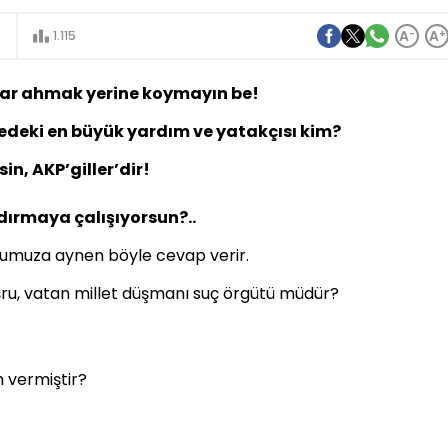
A
-
A
+
6
1.115
adar ahmak yerine koymayın be!
edeki en büyük yardım ve yatakçısı kim?
in, AKP’giller’dir!
dırmaya çalışıyorsun?..
sorumuza aynen böyle cevap verir.
eşru, vatan millet düşmanı suç örgütü müdür?
 vermiştir?