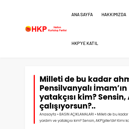
ANA SAYFA
HAKKIMIZDA
HKP’YE KATIL
Milleti de bu kadar a
Pensilvanyalı İmam’ın
yatakçısı kim? Sensin,
çalışıyorsun?..
Anasayfa
»
BASIN AÇIKLAMALARI
»
Milleti de bu kada
yardım ve yatakçısı kim? Sensin, AKP’giller’dir! Kimi 