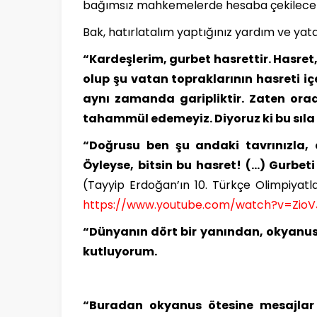
bağımsız mahkemelerde hesaba çekilecek
Bak, hatırlatalım yaptığınız yardım ve yata
“Kardeşlerim, gurbet hasrettir. Hasret, 
olup şu vatan topraklarının hasreti i
aynı zamanda garipliktir. Zaten orad
tahammül edemeyiz. Diyoruz ki bu sıla ha
“Doğrusu ben şu andaki tavrınızla, e
Öyleyse, bitsin bu hasret! (…) Gurbeti
(Tayyip Erdoğan’ın 10. Türkçe Olimpiyatl
https://www.youtube.com/watch?v=Zio
“Dünyanın dört bir yanından, okyanus
kutluyorum.
“Buradan okyanus ötesine mesajlar 