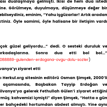
ası dualaşmaya gelmişti. İkisi de hem dua isted
lerine. Görülmeye, duyulmaya, düşünmeye değer bi
bilseydiniz, eminim, “Yahu işgüzarlar! Artık arada
ktiniz. Öyle samimi, öyle halisane bir iletişim vard
çok güzel geliyordu…” dedi. O sesteki duruluk v
 arkadaşlarına. Sonra dua etti bol bol…
1088889-gulenden-erdogana-ovgu-dolu-sozler
)
anya’yı ziyaret etti
 Herkul.org sitesinin editörü Osman Şimşek, 2000’l
uş aşamasında, Başbakan Tayyip Erdoğan v
vanya’ya gelerek Fethullah Gülen’i ziyaret ettiğin
rmüş; kahvemizi içmişti” diyen Şimşek, “Hatta o gü
ber bahçedeki hortumdan abdest almıştı. Yine ayn