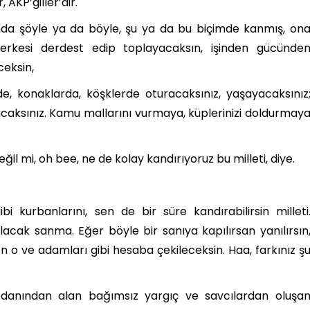
, AKP’giller’dir.
da şöyle ya da böyle, şu ya da bu biçimde kanmış, on
kesi derdest edip toplayacaksın, işinden gücünde
ceksin,
e, konaklarda, köşklerde oturacaksınız, yaşayacaksınız
şacaksınız. Kamu mallarını vurmaya, küplerinizi doldurmay
il mi, oh bee, ne de kolay kandırıyoruz bu milleti, diye.
bi kurbanlarını, sen de bir süre kandırabilirsin milleti
acak sanma. Eğer böyle bir sanıya kapılırsan yanılırsın
 o ve adamları gibi hesaba çekileceksin. Haa, farkınız ş
cdanından alan bağımsız yargıç ve savcılardan oluşa