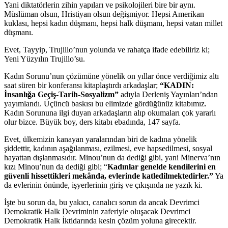
Yani diktatörlerin zihin yapıları ve psikolojileri bire bir aynı.
Müslüman olsun, Hristiyan olsun değişmiyor. Hepsi Amerikan
kuklası, hepsi kadın düşmanı, hepsi halk düşmanı, hepsi vatan millet
düşmanı.
Evet, Tayyip, Trujillo’nun yolunda ve rahatça ifade edebiliriz ki;
Yeni Yüzyılın Trujillo’su.
Kadın Sorunu’nun çözümüne yönelik on yıllar önce verdiğimiz altı
saat süren bir konferansı kitaplaştırdı arkadaşlar;
“KADIN:
İnsanlığa Geçiş-Tarih-Sosyalizm”
adıyla Derleniş Yayınları’ndan
yayımlandı. Üçüncü baskısı bu elimizde gördüğünüz kitabımız.
Kadın Sorununa ilgi duyan arkadaşların alıp okumaları çok yararlı
olur bizce. Büyük boy, ders kitabı ebadında, 147 sayfa.
Evet, ülkemizin kanayan yaralarından biri de kadına yönelik
şiddettir, kadının aşağılanması, ezilmesi, eve hapsedilmesi, sosyal
hayattan dışlanmasıdır. Minou’nun da dediği gibi, yani Minerva’nın
kızı Minou’nun da dediği gibi; “
Kadınlar genelde kendilerini en
güvenli hissettikleri mekânda, evlerinde katledilmektedirler.”
Ya
da evlerinin önünde, işyerlerinin giriş ve çıkışında ne yazık ki.
İşte bu sorun da, bu yakıcı, canalıcı sorun da ancak Devrimci
Demokratik Halk Devriminin zaferiyle oluşacak Devrimci
Demokratik Halk İktidarında kesin çözüm yoluna girecektir.