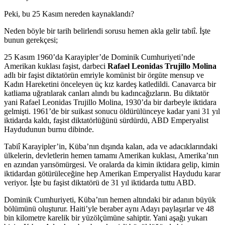
Peki, bu 25 Kasım nereden kaynaklandı?
Neden böyle bir tarih belirlendi sorusu hemen akla gelir tabiî. İşte
bunun gerekçesi;
25 Kasım 1960’da Karayipler’de Dominik Cumhuriyeti’nde
Amerikan kuklası faşist, darbeci
Rafael Leonidas Trujillo Molina
adlı bir faşist diktatörün emriyle komünist bir örgüte mensup ve
Kadın Hareketini önceleyen üç kız kardeş katledildi. Canavarca bir
katliama uğratılarak canları alındı bu kadıncağızların. Bu diktatör
yani Rafael Leonidas Trujillo Molina, 1930’da bir darbeyle iktidara
gelmişti. 1961’de bir suikast sonucu öldürülünceye kadar yani 31 yıl
iktidarda kaldı, faşist diktatörlüğünü sürdürdü, ABD Emperyalist
Haydudunun burnu dibinde.
Tabiî Karayipler’in, Küba’nın dışında kalan, ada ve adacıklarındaki
ülkelerin, devletlerin hemen tamamı Amerikan kuklası, Amerika’nın
en azından yarısömürgesi. Ve oralarda da kimin iktidara gelip, kimin
iktidardan götürüleceğine hep Amerikan Emperyalist Haydudu karar
veriyor. İşte bu faşist diktatörü de 31 yıl iktidarda tuttu ABD.
Dominik Cumhuriyeti, Küba’nın hemen altındaki bir adanın büyük
bölümünü oluşturur. Haiti’yle beraber aynı Adayı paylaşırlar ve 48
bin kilometre karelik bir yüzölçümüne sahiptir. Yani aşağı yukarı