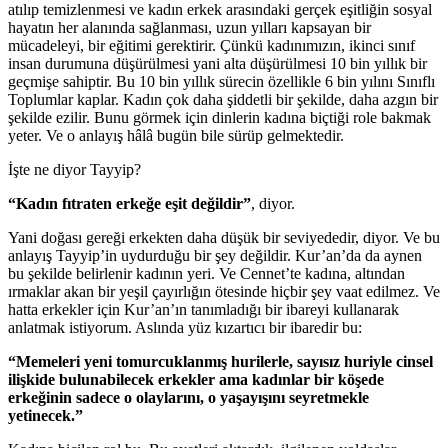
atılıp temizlenmesi ve kadın erkek arasındaki gerçek eşitliğin sosyal
hayatın her alanında sağlanması, uzun yılları kapsayan bir
mücadeleyi, bir eğitimi gerektirir. Çünkü kadınımızın, ikinci sınıf
insan durumuna düşürülmesi yani alta düşürülmesi 10 bin yıllık bir
geçmişe sahiptir. Bu 10 bin yıllık sürecin özellikle 6 bin yılını Sınıflı
Toplumlar kaplar. Kadın çok daha şiddetli bir şekilde, daha azgın bir
şekilde ezilir. Bunu görmek için dinlerin kadına biçtiği role bakmak
yeter. Ve o anlayış hâlâ bugün bile sürüp gelmektedir.
İşte ne diyor Tayyip?
“Kadın fıtraten erkeğe eşit değildir”
, diyor.
Yani doğası gereği erkekten daha düşük bir seviyededir, diyor. Ve bu
anlayış Tayyip’in uydurduğu bir şey değildir. Kur’an’da da aynen
bu şekilde belirlenir kadının yeri. Ve Cennet’te kadına, altından
ırmaklar akan bir yeşil çayırlığın ötesinde hiçbir şey vaat edilmez. Ve
hatta erkekler için Kur’an’ın tanımladığı bir ibareyi kullanarak
anlatmak istiyorum. Aslında yüz kızartıcı bir ibaredir bu:
“M
emeleri yeni tomurcuklanmış hurilerle, sayısız huriyle cinsel
ilişkide bulunabilecek erkekler ama kadınlar bir köşede
erkeğinin sadece o olaylarını, o yaşayışını seyretmekle
yetinecek.”