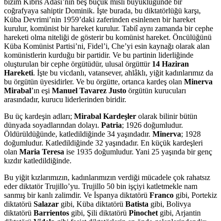
bizim Kıbrıs Adası’nın beş buçuk misli büyüklüğünde bir
coğrafyaya sahiptir Dominik. İşte burada, bu diktatörlüğü karşı,
Küba Devrimi’nin 1959’daki zaferinden esinlenen bir hareket
kurulur, komünist bir hareket kurulur. Tabiî aynı zamanda bir cephe
hareketi olma niteliği de gösterir bu komünist hareket. Öncülüğünü
Küba Komünist Partisi’ni, Fidel’i, Che’yi esin kaynağı olarak alan
komünistlerin kurduğu bir partidir. Ve bu partinin liderliğinde
oluşturulan bir cephe örgütüdür, ulusal örgüttür
14 Haziran
Hareketi
. İşte bu vicdanlı, vatansever, ahlâklı, yiğit kadınlarımız da
bu örgütün üyesidirler. Ve bu örgütte, ortanca kardeş olan
Minerva
Mirabal
’ın eşi
Manuel Tavarez Justo
örgütün kurucuları
arasındadır, kurucu liderlerinden biridir.
Bu üç kardeşin adları;
Mirabal Kardeşler
olarak bilinir bütün
dünyada soyadlarından dolayı.
Patria
; 1926 doğumludur.
Öldürüldüğünde, katledildiğinde 34 yaşındadır.
Minerva
; 1928
doğumludur. Katledildiğinde 32 yaşındadır. En küçük kardeşleri
olan
Maria Teresa
ise 1935 doğumludur. Yani 25 yaşında bir genç
kızdır katledildiğinde.
Bu yiğit kızlarımızın, kadınlarımızın verdiği mücadele çok rahatsız
eder diktatör Trujillo’yu. Trujillo 50 bin işçiyi katletmekle nam
sanmış bir kanlı zalimdir. Ve İspanya diktatörü
Franco
gibi, Portekiz
diktatörü
Salazar
gibi, Küba diktatörü
Batista
gibi, Bolivya
diktatörü
Barrientos
gibi, Şili diktatörü
Pinochet
gibi, Arjantin