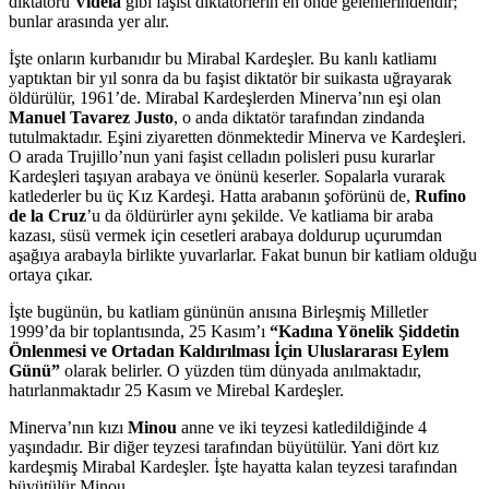
diktatörü
Videla
gibi faşist diktatörlerin en önde gelenlerindendir;
bunlar arasında yer alır.
İşte onların kurbanıdır bu Mirabal Kardeşler. Bu kanlı katliamı
yaptıktan bir yıl sonra da bu faşist diktatör bir suikasta uğrayarak
öldürülür, 1961’de. Mirabal Kardeşlerden Minerva’nın eşi olan
Manuel Tavarez Justo
, o anda diktatör tarafından zindanda
tutulmaktadır. Eşini ziyaretten dönmektedir Minerva ve Kardeşleri.
O arada Trujillo’nun yani faşist celladın polisleri pusu kurarlar
Kardeşleri taşıyan arabaya ve önünü keserler. Sopalarla vurarak
katlederler bu üç Kız Kardeşi. Hatta arabanın şoförünü de,
Rufino
de la Cruz
’u da öldürürler aynı şekilde. Ve katliama bir araba
kazası, süsü vermek için cesetleri arabaya doldurup uçurumdan
aşağıya arabayla birlikte yuvarlarlar. Fakat bunun bir katliam olduğu
ortaya çıkar.
İşte bugünün, bu katliam gününün anısına Birleşmiş Milletler
1999’da bir toplantısında, 25 Kasım’ı
“Kadına Yönelik Şiddetin
Önlenmesi ve Ortadan Kaldırılması İçin Uluslararası Eylem
Günü”
olarak belirler. O yüzden tüm dünyada anılmaktadır,
hatırlanmaktadır 25 Kasım ve Mirebal Kardeşler.
Minerva’nın kızı
Minou
anne ve iki teyzesi katledildiğinde 4
yaşındadır. Bir diğer teyzesi tarafından büyütülür. Yani dört kız
kardeşmiş Mirabal Kardeşler. İşte hayatta kalan teyzesi tarafından
büyütülür Minou.