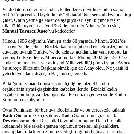
Ve diktatörün devrilmesinden, katledilerek devrilmesinden sonra
ABD Emperyalist Haydudu tabiî diktatörlükler serisini devam ettirip
gider. Onun yerine gelenler de aşağı yukarı aynı biçimde faşist
diktatörlük uygularlar. Ve 1963’de, bu sefer Minerva’nın eşini,
Manuel Tavarez Justo
’yu katlederler.
Minou, 1956 doğumlu. Yani şu anda 68 yaşında. Minou, 2022’de
Türkiye’ye de gelmiş. Bizdeki kadın örgütleri davet etmişler, onların
davetine uyarak Türkiye’ye de gelmiş, açıklamalar yani röportajlar
vermiş Türkiye’de de. Minerva’nın kızı Minou, 2002’den 2016’ya
kadar Parlamentoda yer aldı yani Milletvekilliği görevi yaptı. Ayrıca
bu süreçte ülkesinin Başkanı olmak için de Aday oldu. Ne yazık ki
yeterli oyu alamadığı için Başkan seçilemedi.
Baktığımız zaman konuşmasının içeriğine, bizdeki kadın
örgütlerinin siyasi çizgisinden katbekat ileride. Bizdeki kadın
örgütleri bir burjuva ideolojisi olan Feminizm çerçevesinde Kadın
Sorununu ele alıyorlar.
Oysa Feminizm, bir burjuva ideolojisidir ve bu çerçevede kalarak
Kadın Sorunu
asla çözülmez. Kadın Sorunu’nun çözümü bir
Devrim
sorunudur. Bir Halk Devrimi sorunudur. Hatta bir halk
iktidarında bile erkek egemen toplumun töreleri, alışkanlıkları,
önyargıları, erkeklerin zihnine yerleştirdiği bu dogmaların oradan