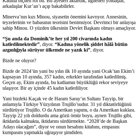
Kadına biçilen rol bu. Bu ayetleri aktardık, ilgilenen yoldaşlar,
arkadaşlar Kur’an’ı açıp bakabilirler.
Minerva’nın kızı Minou, siyasetin önemini kavrıyor. Annesinin,
teyzelerinin ve babasının teorisini benimsiyor. Devrimci bir anlayışa
sahip Minou. O yüzden ülkesinin Devlet Başkanı olmayı amaçlıyor.
“Şu anda da Dominik’te her yıl 200 civarında kadın
katledilmektedir”
, diyor.
“Kadına yönelik şiddet hâlâ bütün
azgınlığıyla sürüyor ülkemde ne yazık ki”
, diyor.
Bizde ne oluyor?
Bizde de 2024’ün yani bu yılın ilk 10 ayında yani Ocak’tan Ekim’i
kapsayan 10 ayında, 357 kadın, erkekler tarafından katledilmiş.
Geçen ay, Ekim ayında, bu katliamın büyüklüğü rekor seviyeye
ulaşıyor. Bir ay içinde 45 kadın katlediliyor.
Yani bizdeki Kaçak ve de Haram Saray’ın Sultanı Tayyip, bir
anlamıyla Türkiye Yüzyılının Trujillo’sudur. 31 yıl diktatörlüğünü
sürdürüyor Trujillo. O da Amerikan yapımı, o da Amerikan kuklası.
Tayyip 22 yılı doldurdu ama gözü ömür boyu, aynen Trujillo gibi,
iktidarda kalmakta, iktidarını sürdürmekte. “2028’de de Başkan
Adayı olacağım”, diyor ve onun hesabını kitabını, empasını
kumpasını yapmakla uğraşıyor şimdiden.