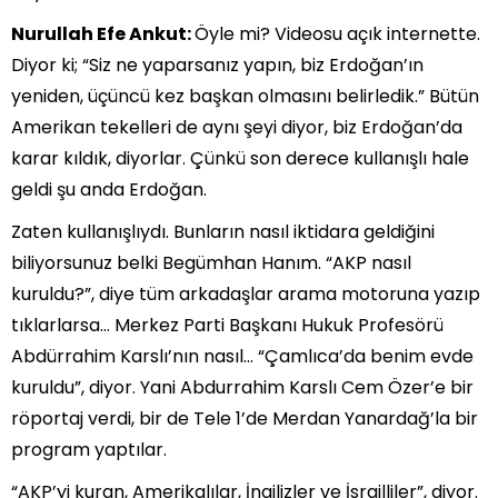
Nurullah Efe Ankut:
Öyle mi? Videosu açık internette.
Diyor ki; “Siz ne yaparsanız yapın, biz Erdoğan’ın
yeniden, üçüncü kez başkan olmasını belirledik.” Bütün
Amerikan tekelleri de aynı şeyi diyor, biz Erdoğan’da
karar kıldık, diyorlar. Çünkü son derece kullanışlı hale
geldi şu anda Erdoğan.
Zaten kullanışlıydı. Bunların nasıl iktidara geldiğini
biliyorsunuz belki Begümhan Hanım. “AKP nasıl
kuruldu?”, diye tüm arkadaşlar arama motoruna yazıp
tıklarlarsa… Merkez Parti Başkanı Hukuk Profesörü
Abdürrahim Karslı’nın nasıl… “Çamlıca’da benim evde
kuruldu”, diyor. Yani Abdurrahim Karslı Cem Özer’e bir
röportaj verdi, bir de Tele 1’de Merdan Yanardağ’la bir
program yaptılar.
“AKP’yi kuran, Amerikalılar, İngilizler ve İsrailliler”, diyor.