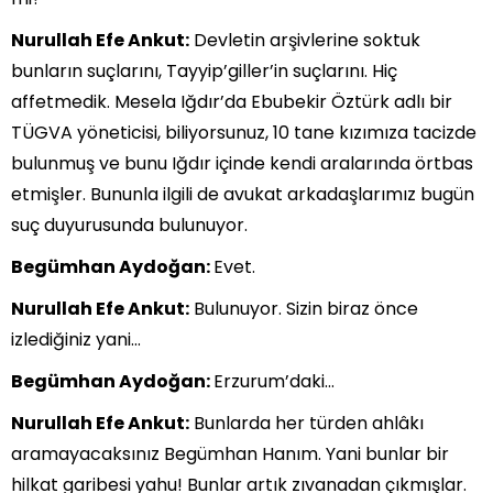
Nurullah Efe Ankut:
Devletin arşivlerine soktuk
bunların suçlarını, Tayyip’giller’in suçlarını. Hiç
affetmedik. Mesela Iğdır’da Ebubekir Öztürk adlı bir
TÜGVA yöneticisi, biliyorsunuz, 10 tane kızımıza tacizde
bulunmuş ve bunu Iğdır içinde kendi aralarında örtbas
etmişler. Bununla ilgili de avukat arkadaşlarımız bugün
suç duyurusunda bulunuyor.
Begümhan Aydoğan:
Evet.
Nurullah Efe Ankut:
Bulunuyor. Sizin biraz önce
izlediğiniz yani…
Begümhan Aydoğan:
Erzurum’daki…
Nurullah Efe Ankut:
Bunlarda her türden ahlâkı
aramayacaksınız Begümhan Hanım. Yani bunlar bir
hilkat garibesi yahu! Bunlar artık zıvanadan çıkmışlar.