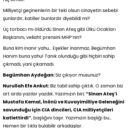
Milliyetçi geçinenlerin bir teki olsun cinayetin sebebi
şunlardır, katiller bunlardır diyebildi mi?
Üç torbacı mı öldürdü Sinan Ateş gibi Ülkü Ocakları
Başkanını, veliaht prensini MHP’nin?
Buna kim inanır yahu… Eşekler inanmaz, Begümhan
Hanım buna yahu! Tanık olunduğu gibi hiçbiri sahip
çıkmadı, yani çıkamadı.
Begümhan Aydoğan:
Siz çıkıyor musunuz?
Nurullah Efe Ankut:
Biz tabiî sahip çıktık. O zaman biz
art arda yazılar yazdık. Yazımızın biri;
“Sinan Ateş’i
Mustafa Kemal, İnönü ve Kuvayimilliye Geleneğini
savunduğu için CIA dincileri, CIA milliyetçileri
katlettirdi”
, başlığını taşır. Yazımızın başlığı bu…
Hemen bir tıkla bulabilir arkadaşlar.