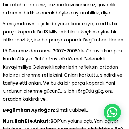
bir refaha erersiniz, düzene kavuşursunuz; güvenlik
ortamını birlikte ancak böyle oluşturabiliriz, diyor.
Yani şimdi aynı o şekilde yani ekonomiyi çökertti, bir
parça kopardı. Bu 13 Milyon istilacı, kaçkınla yine bir
istikrarsızlık, yine bir parça kopardı, Begümhan Hanım.
15 Temmuz’dan önce, 2007-2008’de Orduya kumpas
kurdu CIA’yla. Bütün Mustafa Kemal Gelenekli,
Kuvayimilliye Gelenekli askerlerin refleksini ortadan
kaldırdı, direnme refleksini. Onları korkuttu, sindirdi ve
tasfiye etti onları. Ve bu da bir parça kopardı. Yani
Ordunun direnme gücünü… Silahlı örgütlü güç, onu
ortadan kaldırdı ve…
Begümhan Aydoğan:
Şimdi Cübbeli…
Nurullah Efe Ankut:
BOP’un yolunu açtı. Yani açıyor