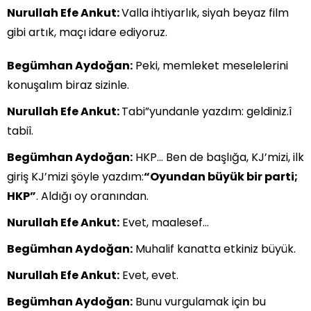
Nurullah Efe Ankut:
Valla ihtiyarlık, siyah beyaz film
gibi artık, maçı idare ediyoruz.
Begümhan Aydoğan:
Peki, memleket meselelerini
konuşalım biraz sizinle.
Nurullah Efe Ankut:
Tabi”yundanle yazdım: geldiniz.î
tabiî.
Begümhan Aydoğan:
HKP… Ben de başlığa, KJ’mizi, ilk
giriş KJ’mizi şöyle yazdım:
“Oyundan büyük bir parti;
HKP”
. Aldığı oy oranından.
Nurullah Efe Ankut:
Evet, maalesef…
Begümhan Aydoğan:
Muhalif kanatta etkiniz büyük.
Nurullah Efe Ankut:
Evet, evet.
Begümhan Aydoğan:
Bunu vurgulamak için bu