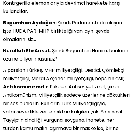
Kontrgerilla elemanlarıyla devrimci harekete karşı
kullandılar.
Begümhan Aydoğan:
Şimdi, Parlamentoda oluşan
işte HÜDA PAR-MHP birlikteliği yani aynı şeyde
olmalarını siz…
Nurullah Efe Ankut:
Şimdi Begümhan Hanım, bunların
özü ne biliyor musunuz?
Alparslan Türkeş, MHP milliyetçiliği, Destici, Çömlekçi
milliyetçiliği, Meral Akşener milliyetçiliği, hepsinin aslı;
Antikomünizmdir
. Eskiden Antisovyetizmdi, şimdi
Antikomünizm. Milliyetçilik sadece üzerlerine döktükleri
bir sos bunların. Bunların Türk Milliyetçiliğiyle,
vatanseverlikle zerre miktarda ilgileri yok. Yani nasıl
Tayyip’in dinciliği; vurguna, soyguna, ihanete, her
türden kamu malını aşırmaya bir maske ise, bir ne