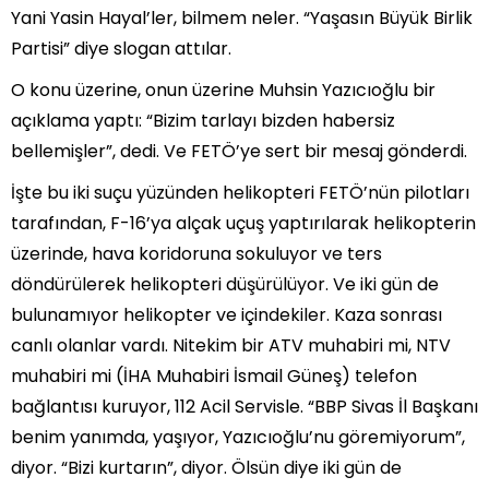
Yani Yasin Hayal’ler, bilmem neler. “Yaşasın Büyük Birlik
Partisi” diye slogan attılar.
O konu üzerine, onun üzerine Muhsin Yazıcıoğlu bir
açıklama yaptı: “Bizim tarlayı bizden habersiz
bellemişler”, dedi. Ve FETÖ’ye sert bir mesaj gönderdi.
İşte bu iki suçu yüzünden helikopteri FETÖ’nün pilotları
tarafından, F-16’ya alçak uçuş yaptırılarak helikopterin
üzerinde, hava koridoruna sokuluyor ve ters
döndürülerek helikopteri düşürülüyor. Ve iki gün de
bulunamıyor helikopter ve içindekiler. Kaza sonrası
canlı olanlar vardı. Nitekim bir ATV muhabiri mi, NTV
muhabiri mi (İHA Muhabiri İsmail Güneş) telefon
bağlantısı kuruyor, 112 Acil Servisle. “BBP Sivas İl Başkanı
benim yanımda, yaşıyor, Yazıcıoğlu’nu göremiyorum”,
diyor. “Bizi kurtarın”, diyor. Ölsün diye iki gün de