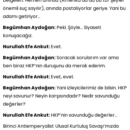
belgeleri. Hemen anında (Amerika’da da bu tür şeyler
önemli suç sayılır), anında postalıyorlar geriye. Yani bu
adamı getiriyor…
Begümhan Aydoğan:
Peki. Şöyle… Siyaseti
konuşacağız.
Nurullah Efe Ankut:
Evet.
Begümhan Aydoğan:
Soracak sorularım var ama
ben biraz HKP’nin duruşunu da merak ederim.
Nurullah Efe Ankut:
Evet, evet.
Begümhan Aydoğan:
Yani izleyicilerimiz de bilsin. HKP
neyi savunur? Neyin karşısındadır? Nedir savunduğu
değerler?
Nurullah Efe Ankut:
HKP’nin savunduğu değerler…
Birinci Antiemperyalist Ulusal Kurtuluş Savaşı’mızda