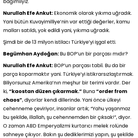
bağımlıyız.
Nurullah Efe Ankut:
Ekonomik olarak yıkıma uğradık.
Yani bütün Kuvayimilliye’nin var ettiği değerler, kamu
malları satıldı, yok edildi yani, yıkıma uğradık.
Şimdi bir de 13 milyon istilacı Türkiye’yi işgal etti.
Begümhan Aydoğan:
Bu BOP’un bir parçası mıdır?
Nurullah Efe Ankut:
BOP’un parçası tabiî. Bu da bir
parça koparmaktır yani. Türkiye’yi istikrarsızlaştırmak.
Biliyorsunuz Amerika’nın meşhur bir terimi vardır. Der
ki,
“kaostan düzen çıkarmak.”
Buna
“order from
chaos”
, diyorlar kendi dillerinde. Yani önce ülkeyi
cehenneme çeviriyor, insanlar artık; “Yahu yaşanmaz
bu şekilde, illallah, şu cehennemden bir çıksak!”, diyor.
O zaman ABD Emperyalizmi kurtarıcı melek rolünde
sahneye çıkıyor. Bakın şu dediklerimizi yapın, şu şekilde