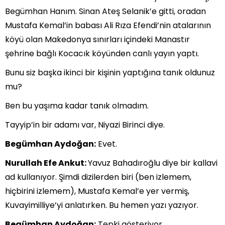
Begümhan Hanım. Sinan Ateş Selanik’e gitti, oradan
Mustafa Kemal’in babası Ali Rıza Efendi’nin atalarının
köyü olan Makedonya sınırları içindeki Manastır
şehrine bağlı Kocacık köyünden canlı yayın yaptı.
Bunu siz başka ikinci bir kişinin yaptığına tanık oldunuz
mu?
Ben bu yaşıma kadar tanık olmadım.
Tayyip’in bir adamı var, Niyazi Birinci diye.
Begümhan Aydoğan:
Evet.
Nurullah Efe Ankut:
Yavuz Bahadıroğlu diye bir kallavi
ad kullanıyor. Şimdi dizilerden biri (ben izlemem,
hiçbirini izlemem), Mustafa Kemal’e yer vermiş,
Kuvayimilliye’yi anlatırken. Bu hemen yazı yazıyor.
Begümhan Aydoğan:
Tepki gösteriyor.