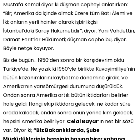
Mustafa Kemal diyor ki düşman cepheyi anlatırken:
“Bir; Amerika da içinde olmak üzere tüm Batı Âlemi ve
İki; onların yerli hainler olarak işbirlikçisi
İstanbul’daki Saray Hükümetidir”, diyor. Yani Vahdettin,
Damat Ferit’ler Hükümeti; düşman cephe bu, diyor.
Böyle netçe koyuyor.
Biz de bugün… 1950’den sonra bir karşıdevrim oldu
Türkiye’de. Ne yazık ki 1950’yle birlikte Kuvayimilliye’nin
bütün kazanımlarını kaybetme dönemine girdik. Ve
Amerika’nın yarısömürgesi durumuna düşürüldük.
Ondan sonra Amerika artık bütün iktidarları belirler
hale geldi. Hangi ekip iktidara gelecek, ne kadar süre
orada kalacak, ondan sonra onun yerine kim gelecek;
hepsini Amerika belirliyor.
Celal Bayar
’ın net bir sözü
var. Diyor ki;
“Biz Bakanlıklarda, Şube
Müdürlüklerinin hepsinin başına birer yabancı