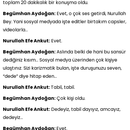
toplam 20 dakikalık bir konuşma oldu.
Begümhan Aydoğan:
Evet, o çok ses getirdi, Nurullah
Bey. Yani sosyal medyada işte editler birtakım capsler,
videolarla…
Nurullah Efe Ankut:
Evet.
Begümhan Aydoğan:
Aslında belki de hani bu sansür
dediğiniz kısım… Sosyal medya üzerinden çok kişiye
ulaştınız. Sizi karizmatik bulan, işte duruşunuzu seven,
“dede” diye hitap eden…
Nurullah Efe Ankut:
Tabiî, tabiî.
Begümhan Aydoğan:
Çok kişi oldu.
Nurullah Efe Ankut:
Dedeyiz, tabiî dayıyız, amcayız,
dedeyiz…
Begümhan Aydoğan:
Evet.