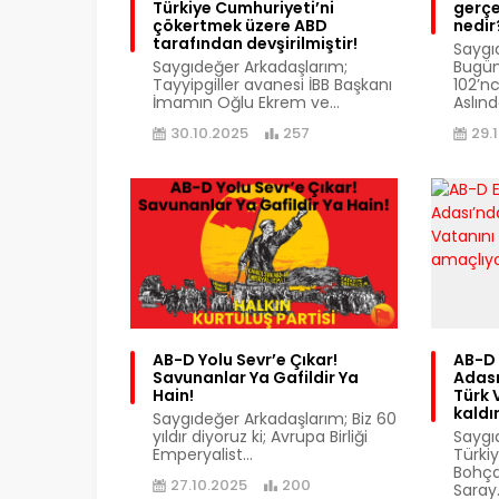
Türkiye Cumhuriyeti’ni
gerçek
çökertmek üzere ABD
nedir
tarafından devşirilmiştir!
Saygı
Saygıdeğer Arkadaşlarım;
Bugün
Tayyipgiller avanesi İBB Başkanı
102’n
İmamın Oğlu Ekrem ve...
Aslınd
30.10.2025
257
29.
AB-D Yolu Sevr’e Çıkar!
AB-D 
Savunanlar Ya Gafildir Ya
Adası
Hain!
Türk 
kaldı
Saygıdeğer Arkadaşlarım; Biz 60
yıldır diyoruz ki; Avrupa Birliği
Saygı
Emperyalist...
Türkiy
Bohçal
27.10.2025
200
Saray.