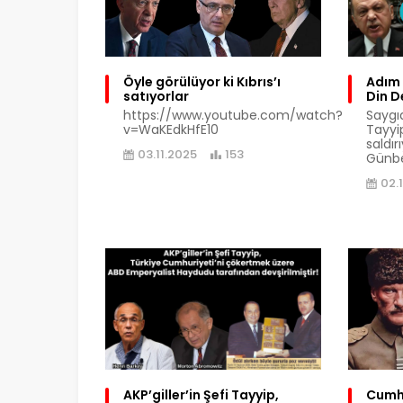
Öyle görülüyor ki Kıbrıs’ı
Adım 
satıyorlar
Din D
https://www.youtube.com/watch?
Saygı
v=WaKEdkHfE10
Tayyi
saldır
03.11.2025
153
Günbe
02.
AKP’giller’in Şefi Tayyip,
Cumhu