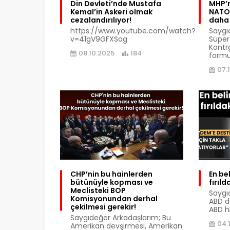
Din Devleti’nde Mustafa
MHP’n
Kemal’in Askeri olmak
NATO 
cezalandırılıyor!
daha 
https://www.youtube.com/watch?
Saygı
v=41gV9GFXSog
Süper
Kontrg
08.10.2025
184
formu
07.
CHP’nin bu hainlerden
En bel
bütünüyle kopması ve
fırıl
Meclisteki BOP
Saygı
Komisyonundan derhal
ABD d
çekilmesi gerekir!
ABD hi
Saygıdeğer Arkadaşlarım; Bu
04.
Amerikan devşirmesi, Amerikan