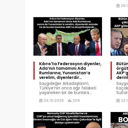
26.
Kıbrıs’ta Federasyon diyenler,
Bütün
Ada’nın tamamını Ada
örgüt
Rumlarına, Yunanistan’a
AKP’g
verelim, diyenlerdir…
derin
Saygıdeğer Arkadaşlarım;
Saygı
Türkiye’nin onca ağır felaketi
Kaçak
yaşanırken bir de bunlara...
Sulta
24.10.2025
209
22.