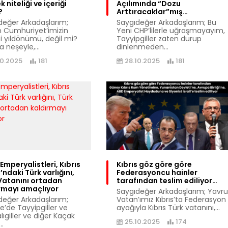
 niteliği ve içeriği
Açılımında “Dozu
?
Arttıracaklar”mış…
değer Arkadaşlarım;
Saygıdeğer Arkadaşlarım; Bu
 Cumhuriyet’imizin
Yeni CHP’lilerle uğraşmayayım,
ci yıldönümü, değil mi?
Tayyipgiller zaten durup
a neşeyle,...
dinlenmeden...
10.2025
181
28.10.2025
181
Emperyalistleri, Kıbrıs
Kıbrıs göz göre göre
’ndaki Türk varlığını,
Federasyoncu hainler
Vatanını ortadan
tarafından teslim ediliyor…
rmayı amaçlıyor
Saygıdeğer Arkadaşlarım; Yavru
değer Arkadaşlarım;
Vatan’ımız Kıbrıs’ta Federasyon
e’de Tayyipgiller ve
ayağıyla Kıbrıs Türk vatanını,...
ıgiller ve diğer Kaçak
25.10.2025
174
..