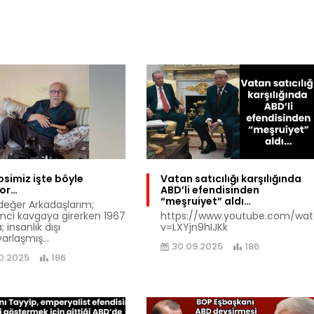
psimiz işte böyle
Vatan satıcılığı karşılığında
yor…
ABD’li efendisinden
“meşruiyet” aldı…
değer Arkadaşlarım;
mci kavgaya girerken 1967
https://www.youtube.com/wa
; insanlık dışı
v=LXYjn9hIJKk
arlaşmış...
30.09.2025
186
10.2025
186