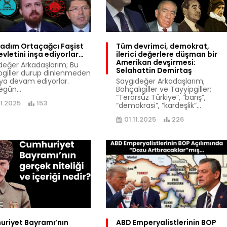
adım Ortaçağcı Faşist
Tüm devrimci, demokrat,
evletini inşa ediyorlar…
ilerici değerlere düşman bir
Amerikan devşirmesi:
değer Arkadaşlarım; Bu
Selahattin Demirtaş
pgiller durup dinlenmeden
ıya devam ediyorlar.
Saygıdeğer Arkadaşlarım;
gün...
Bohçalıgiller ve Tayyipgiller;
“Terörsüz Türkiye”, “barış”,
11.2025
153
“demokrasi”, “kardeşlik”...
01.11.2025
226
riyet Bayramı’nın
ABD Emperyalistlerinin BOP