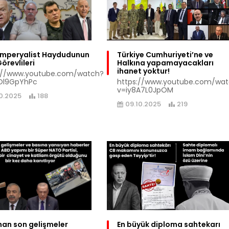
Emperyalist Haydudunun
Türkiye Cumhuriyeti’ne ve
örevlileri
Halkına yapamayacakları
ihanet yoktur!
://www.youtube.com/watch?
Ol9GpYhPc
https://www.youtube.com/wa
v=iy8A7L0JpOM
10.2025
188
09.10.2025
219
an son gelişmeler
En büyük diploma sahtekarı