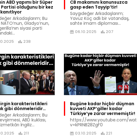
in ABD yapımı bir Süper
CB makamını kanunsuzca
Partisi olduğunu bir kez
gasp eden Tayyip’tir!
kanıtlıyor
Saygıdeğer Arkadaşlarım;
değer Arkadaşlarım; Bu
Yavuz Koç adlı bir vatandaş,
 NATO’nun, Gladyo’nun,
sahte imam diploması...
erilla’nın siyasi parti
06.10.2025
207
ndaki...
10.2025
238
irgin karakteristikleri
Bugüne kadar hiçbir düşman
dak gibi dönmeleridir…
kuvveti AKP’giller kadar
Türkiye’ye zarar vermemiştir!
değer Arkadaşlarım; Bu
evşirmesi, ABD kuklası,
https://www.youtube.com/wa
zmetkârı İngiliz...
v=kPRNB28ZgF0
10.2025
211
03.10.2025
221