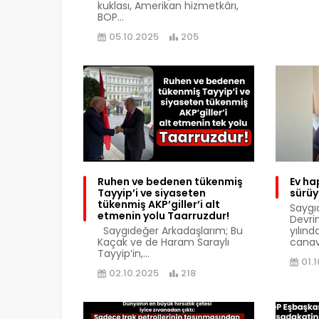
kuklası, Amerikan hizmetkârı,
BOP...
05.10.2025
205
Ruhen ve bedenen tükenmiş
Ev ha
Tayyip’i ve siyaseten
sürü
tükenmiş AKP’giller’i alt
Saygı
etmenin yolu Taarruzdur!
Devri
Saygıdeğer Arkadaşlarım; Bu
yılında
Kaçak ve de Haram Saraylı
canav
Tayyip’in,...
01.
02.10.2025
218