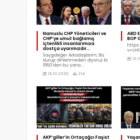
Namuslu CHP Yöneticileri ve
ABD 
CHP’ye umut bağlamış
BOP G
içtenlikli insanlarımıza
https
dostça uyarımızdır…
v=cH
Saygıdeğer Arkadaşlarım; Biz
10.
durup dinlenmeden diyoruz ki;
1950’den bu yana...
16.10.2025
214
AKP’giller’in Ortaçağcı Faşist
Yaşan