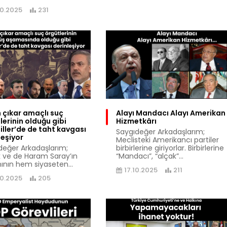
10.2025
231
 çıkar amaçlı suç
Alayı Mandacı Alayı Amerikan
lerinin olduğu gibi
Hizmetkârı
iller’de de taht kavgası
Saygıdeğer Arkadaşlarım;
leşiyor
Meclisteki Amerikancı partiler
değer Arkadaşlarım;
birbirlerine giriyorlar. Birbirlerine
 ve de Haram Saray’ın
“Mandacı”, “alçak”...
nının hem siyaseten...
17.10.2025
211
10.2025
205