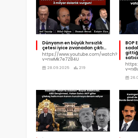
Dünyanın en büyük hırsızlık
BOP E
çetesi iyice zıvanadan çıktı…
sadak
gitti
https://www.youtube.com/watch?
satıcı
v=nwMk7e7Z84U
https
28.09.2025
219
v=rxB
26.