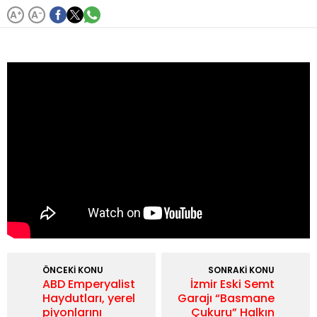
A
+
A
-
ÖNCEKİ KONU
SONRAKİ KONU
ABD Emperyalist
İzmir Eski Semt
Haydutları, yerel
Garajı “Basmane
piyonlarını
Çukuru” Halkın