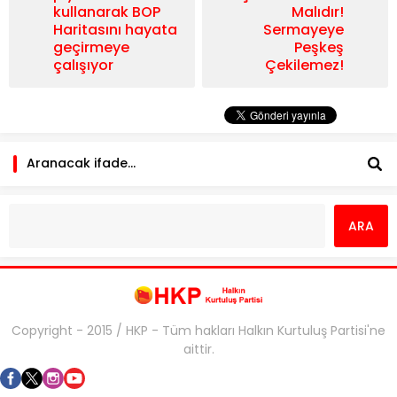
kullanarak BOP
Malıdır!
Haritasını hayata
Sermayeye
geçirmeye
Peşkeş
çalışıyor
Çekilemez!
Copyright - 2015 / HKP - Tüm hakları Halkın Kurtuluş Partisi'ne
aittir.