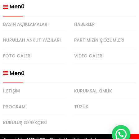
Menü
BASIN AÇIKLAMALARI
HABERLER
NURULLAH ANKUT YAZILARI
PARTİMİZİN ÇÖZÜMLERİ
FOTO GALERİ
VİDEO GALERİ
Menü
İLETİŞİM
KURUMSAL KİMLİK
PROGRAM
TÜZÜK
KURULUŞ GEREKÇESİ