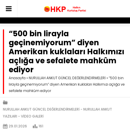
“500 bin lirayla
geçinemiyorum” diyen
Amerikan kuklaları Halkımızı
açlığa ve sefalete mahkûm
ediyor
Anasayfa
»
NURULLAH ANKUT GÜNCEL DEĞERLENDİRMELERİ
»
“500 bin
lirayla geçinemiyorum” diyen Amerikan kuklaları Halkımızı açlığa ve
sefalete mahkûm ediyor
NURULLAH ANKUT GÜNCEL DEĞERLENDİRMELERİ
NURULLAH ANKUT
YAZILARI
VİDEO GALERİ
29.01.2026
161