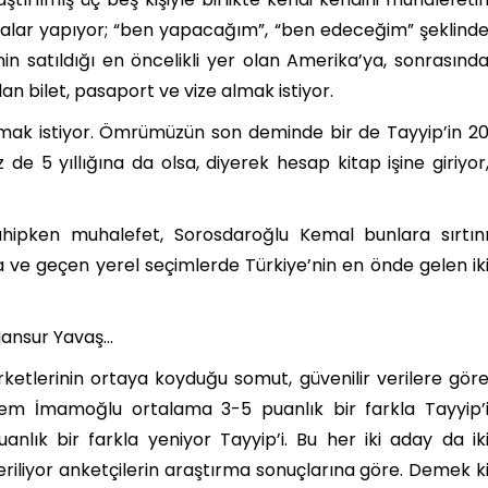
lar yapıyor; “ben yapacağım”, “ben edeceğim” şeklind
nin satıldığı en öncelikli yer olan Amerika’ya, sonrasınd
n bilet, pasaport ve vize almak istiyor.
almak istiyor. Ömrümüzün son deminde bir de Tayyip’in 2
 de 5 yıllığına da olsa, diyerek hesap kitap işine giriyor
ahipken muhalefet, Sorosdaroğlu Kemal bunlara sırtın
ve geçen yerel seçimlerde Türkiye’nin en önde gelen ik
Mansur Yavaş…
ketlerinin ortaya koyduğu somut, güvenilir verilere gör
Ekrem İmamoğlu ortalama 3-5 puanlık bir farkla Tayyip’
nlık bir farkla yeniyor Tayyip’i. Bu her iki aday da ik
iliyor anketçilerin araştırma sonuçlarına göre. Demek k