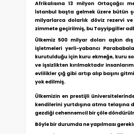
Afrikalısına 13 milyon Ortaçağcı m
İstanbul başta gelmek üzere bütün şe
milyarlarca dolarlık döviz rezervi v
zimmete geçirilmiş, bu Tayyipgiller ad
Ülkemiz 500 milyar doları aşkın dı
işletmeleri yerli-yabancı Parababala
kurutulduğu için kuru ekmeğe, kuru so
ve işsizlikten kırılmaktadır insanlarım
evlilikler çığ gibi artıp alıp başını gi
yok edilmiş.
Ülkemizin en prestijli üniversiteleri
kendilerini yurtdışına atma telaşına dü
gezdiği cehennemcil bir çöle döndürü
Böyle bir durumda ne yapılması gereki