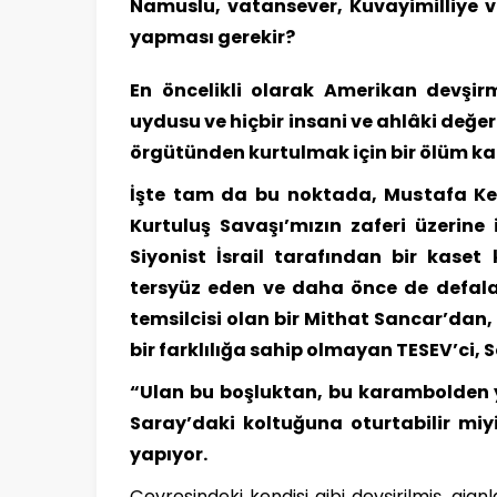
Namuslu, vatansever, Kuvayimilliye v
yapması gerekir?
En öncelikli olarak Amerikan devşir
uydusu ve hiçbir insani ve ahlâki değ
örgütünden kurtulmak için bir ölüm ka
İşte tam da bu noktada, Mustafa Kema
Kurtuluş Savaşı’mızın zaferi üzerine 
Siyonist İsrail tarafından bir kaset
tersyüz eden ve daha önce de defalar
temsilcisi olan bir Mithat Sancar’dan,
bir farklılığa sahip olmayan TESEV’ci,
“Ulan bu boşluktan, bu karambolden y
Saray’daki koltuğuna oturtabilir miy
yapıyor.
Çevresindeki kendisi gibi devşirilmiş, ajanl