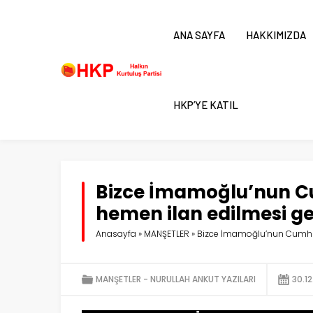
ANA SAYFA
HAKKIMIZDA
HKP’YE KATIL
Bizce İmamoğlu’nun C
hemen ilan edilmesi ge
Anasayfa
»
MANŞETLER
»
Bizce İmamoğlu’nun Cumhurb
MANŞETLER
NURULLAH ANKUT YAZILARI
30.1