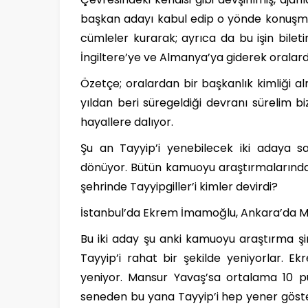
başkan adayı kabul edip o yönde konuşma
cümleler kurarak; ayrıca da bu işin bileti
İngiltere’ye ve Almanya’ya giderek oralarda
Özetçe; oralardan bir başkanlık kimliği 
yıldan beri süregeldiği devranı sürelim biz
hayallere dalıyor.
Şu an Tayyip’i yenebilecek iki adaya s
dönüyor. Bütün kamuoyu araştırmalarında 
şehrinde Tayyipgiller’i kimler devirdi?
İstanbul’da Ekrem İmamoğlu, Ankara’da 
Bu iki aday şu anki kamuoyu araştırma şir
Tayyip’i rahat bir şekilde yeniyorlar. 
yeniyor. Mansur Yavaş’sa ortalama 10 pua
seneden bu yana Tayyip’i hep yener göster