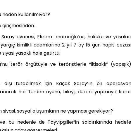
 neden kullanılmıyor?
e girişmesinden…
k Saray avanesi, Ekrem İmamoğlu’nu, hukuku ve yasalar
 yargıç kimlikli adamlarına 2 yıl 7 ay 15 gün hapis cezas
iyasi yasaklı hale getirtti.
 terör örgütüyle ve teröristlerle “iltisaklı” (yapışık
a dışı tutabilmek için Kaçak Saray’ın bir operasyo
ullanarak her türden oyunu, hileyi, düzeni yapmaya kara
siyasi, sosyal oluşumların ne yapması gerekiyor?
ve bu nedenle de Tayyipgiller’in saldırılarında hedef
ksizin aday göstermeleri…