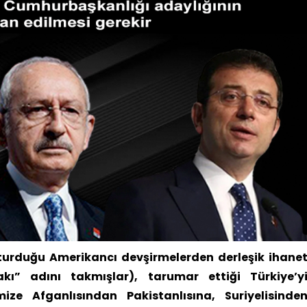
turduğu Amerikancı devşirmelerden derleşik ihane
akı” adını takmışlar), tarumar ettiği Türkiye’y
ze Afganlısından Pakistanlısına, Suriyelisinde