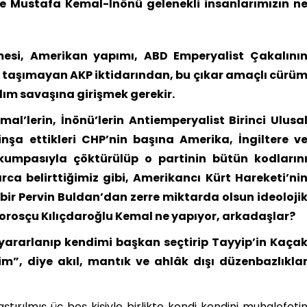
e Mustafa Kemal-İnönü gelenekli insanlarımızın n
mesi, Amerikan yapımı, ABD Emperyalist Çakalını
er taşımayan AKP iktidarından, bu çıkar amaçlı cürü
lım savaşına girişmek gerekir.
l’lerin, İnönü’lerin Antiemperyalist Birinci Ulusa
inşa ettikleri CHP’nin başına Amerika, İngiltere v
 kumpasıyla çöktürülüp o partinin bütün kodların
ca belirttiğimiz gibi, Amerikancı Kürt Hareketi’ni
 bir Pervin Buldan’dan zerre miktarda olsun ideoloji
 Sorosçu Kılıçdaroğlu Kemal ne yapıyor, arkadaşlar?
ararlanıp kendimi başkan seçtirip Tayyip’in Kaça
im”, diye akıl, mantık ve ahlâk dışı düzenbazlıkla
aştırılmış üç beş kişiyle birlikte kendi kendini muhalefeti