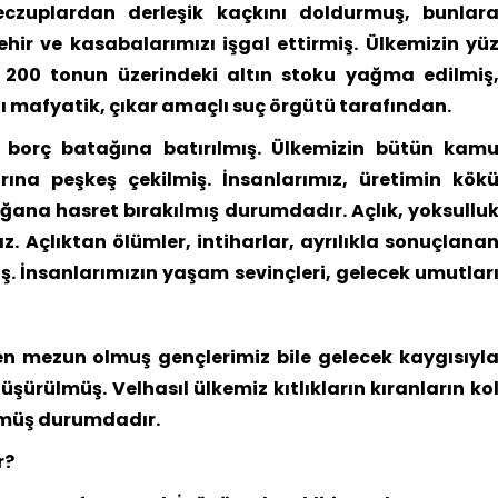
eczuplardan derleşik kaçkını doldurmuş, bunlar
hir ve kasabalarımızı işgal ettirmiş. Ülkemizin yü
e 200 tonun üzerindeki altın stoku yağma edilmiş
lı mafyatik, çıkar amaçlı suç örgütü tarafından.
ş borç batağına batırılmış. Ülkemizin bütün kam
rına peşkeş çekilmiş. İnsanlarımız, üretimin kök
ğana hasret bırakılmış durumdadır. Açlık, yoksullu
ız. Açlıktan ölümler, intiharlar, ayrılıkla sonuçlana
tmiş. İnsanlarımızın yaşam sevinçleri, gelecek umutlar
nden mezun olmuş gençlerimiz bile gelecek kaygısıyl
şürülmüş. Velhasıl ülkemiz kıtlıkların kıranların ko
lmüş durumdadır.
r?