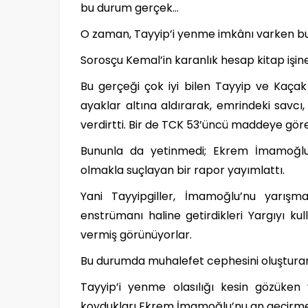
bu durum gerçek…
O zaman, Tayyip’i yenme imkânı varken bu
Sorosçu Kemal’in karanlık hesap kitap işin
Bu gerçeği çok iyi bilen Tayyip ve Kaça
ayaklar altına aldırarak, emrindeki savcı,
verdirtti. Bir de TCK 53’üncü maddeye göre s
Bununla da yetinmedi; Ekrem İmamoğlu’nu
olmakla suçlayan bir rapor yayımlattı.
Yani Tayyipgiller, İmamoğlu’nu yarışm
enstrümanı haline getirdikleri Yargıyı k
vermiş görünüyorlar.
Bu durumda muhalefet cephesini oluşturan 
Tayyip’i yenme olasılığı kesin gözüken 
koydukları Ekrem İmamoğlu’nu an geçirme