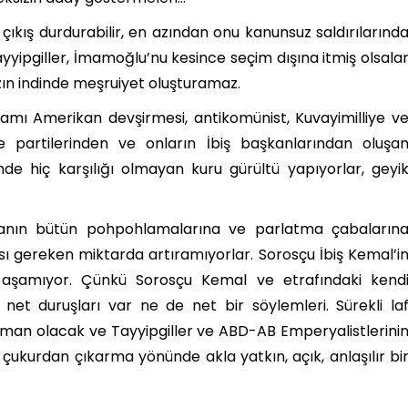
çıkış durdurabilir, en azından onu kanunsuz saldırılarınd
yyipgiller, İmamoğlu’nu kesince seçim dışına itmiş olsala
mızın indinde meşruiyet oluşturamaz.
mamı Amerikan devşirmesi, antikomünist, Kuvayimilliye v
partilerinden ve onların İbiş başkanlarından oluşa
inde hiç karşılığı olmayan kuru gürültü yapıyorlar, geyi
dyanın bütün pohpohlamalarına ve parlatma çabaların
sı gereken miktarda artıramıyorlar. Sorosçu İbiş Kemal’i
ü aşamıyor. Çünkü Sorosçu Kemal ve etrafındaki kend
net duruşları var ne de net bir söylemleri. Sürekli la
erman olacak ve Tayyipgiller ve ABD-AB Emperyalistlerini
l çukurdan çıkarma yönünde akla yatkın, açık, anlaşılır bi