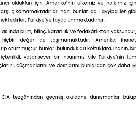
cı oldukları için, Amerika’nın ülkemiz ve halkımız içi
arşı çıkamamaktadırlar. Yani bunlar da Tayyipgiller gib
ktedirler, Türkiye’ye fayda ummaktadırlar.
slında bilim, bilinç, kararlılık ve fedakârlıktan yoksundur
hiçbir değer de taşımamaktadır. Amerika, ihane
rip oturtmuştur bunları bulundukları koltuklara. İnanın, bi
tenlikli, vatansever bir insanımız bile Türkiye’nin tü
larını, düşmanlarını ve dostlarını bunlardan çok daha iy
ı, CIA tezgâhından geçmiş akıldane danışmanlar bulu