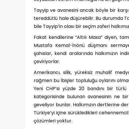
Tayyip ve avanesini ancak böyle bir karşı 
tereddütlü hale düşürebilir. Bu durumda Ta
bile Tayyip’in olası bir seçim zaferi halkı
Fakat kendilerine “Altılı Masa” diyen, ta
Mustafa Kemal-İnönü düşmanı sermaye 
şahıslar, kendi aralarında halkımızın ind
çeviriyorlar.
Amerikancı, silik, yüreksiz muhalif me
rağmen bu İbişler topluluğu oylarını olma
Yeni CHP’si yüzde 20 bandını bir türl
kategorisinde bulunan avanesinin ne bir 
geveliyor bunlar. Halkımızın dertlerine d
Türkiye’yi içine sürükledikleri cehennemci
çözümleri yoktur.