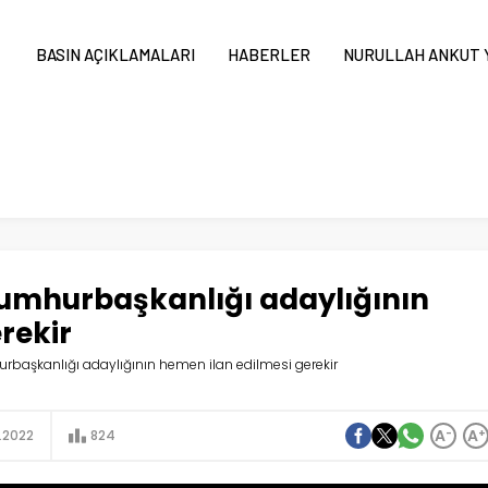
BASIN AÇIKLAMALARI
HABERLER
NURULLAH ANKUT Y
umhurbaşkanlığı adaylığının
rekir
aşkanlığı adaylığının hemen ilan edilmesi gerekir
A
-
A
+
2.2022
824