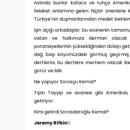
Aslında bunlar kafaca ve ruhça Amerikan
felaket anlamına gelen hiçbir önerisine k
Türkiye’nin düşmanlarından medet bekleme
İşin açığı arkadaşlar; bu avanenin tamamı, a
vatan ve halkımıza derman olacak 
potansiyellerinin yüksekliğinden dolayı geti
dağ başı köyümüzdeki görmüş geçirmiş iç
dertlerini, bu dertlere merhem olacak ilaç
görür ve bilir.
Ne yapıyor Sorosçu Kemal?
Tıpkı Tayyip ve avanesi gibi Amerikal
getiriyor.
Kimi getirdi Sorosdaroğlu Kemal?
Jeremy Rifkin
’i.