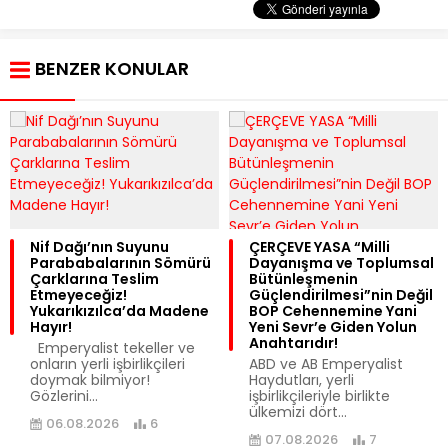
BENZER KONULAR
Nif Dağı’nın Suyunu
ÇERÇEVE YASA “Milli
Parababalarının Sömürü
Dayanışma ve Toplumsal
Çarklarına Teslim
Bütünleşmenin
Etmeyeceğiz!
Güçlendirilmesi”nin Değil
Yukarıkızılca’da Madene
BOP Cehennemine Yani
Hayır!
Yeni Sevr’e Giden Yolun
Anahtarıdır!
Emperyalist tekeller ve
onların yerli işbirlikçileri
​ABD ve AB Emperyalist
doymak bilmiyor!
Haydutları, yerli
Gözlerini...
işbirlikçileriyle birlikte
ülkemizi dört...
06.08.2026
6
07.08.2026
7