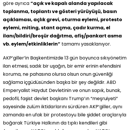
göre ayrıca
“açık ve kapalı alanda yapılacak
toplanma, toplantı ve gösteri yürüyüşü, basın
açıklaması, açlık grevi, oturma eylemi, protesto
eylemi, miting, stant açma, çadır kurma, el
ilanı/bildiri/broşür dağıtma, afiş/pankart asma
vb. eylem/etkinliklerin”
tamamı yasaklanıyor.
AKP’giller’in Başkentimizde 13 gün boyunca sıkıyönetim
ilan etmesi, sadık bir uşağın, bir emir erinin efendisini
koruma, ne pahasına olursa olsun onun güvenliği
sağlama içgüdüsünden başka bir şey değildir. ABD
Emperyalist Haydut Devletinin ve onun sapık, bunak,
pedofil, faşist devlet başkanı Trump’ın “meşruiyeti”
sayesinde zulüm iktidarlarını sürdüren AKP’giller, aynı
zamanda en ufak bir protestoyu bile şiddet araçlarıyla
boğarak Türkiye Halkının da tıpkı kendileri gibi