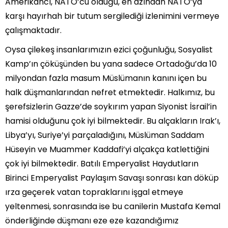
Amerikancı, NATO’cu olduğu, en azından NATO’ya
karşı hayırhah bir tutum sergilediği izlenimini vermeye
çalışmaktadır.
Oysa çilekeş insanlarımızın ezici çoğunluğu, Sosyalist
Kamp’ın çöküşünden bu yana sadece Ortadoğu’da 10
milyondan fazla masum Müslümanın kanını içen bu
halk düşmanlarından nefret etmektedir. Halkımız, bu
şerefsizlerin Gazze’de soykırım yapan Siyonist İsrail’in
hamisi olduğunu çok iyi bilmektedir. Bu alçakların Irak’ı,
Libya’yı, Suriye’yi parçaladığını, Müslüman Saddam
Hüseyin ve Muammer Kaddafi’yi alçakça katlettiğini
çok iyi bilmektedir. Batılı Emperyalist Haydutların
Birinci Emperyalist Paylaşım Savaşı sonrası kan döküp
ırza geçerek vatan topraklarını işgal etmeye
yeltenmesi, sonrasında ise bu canilerin Mustafa Kemal
önderliğinde düşmanı eze eze kazandığımız