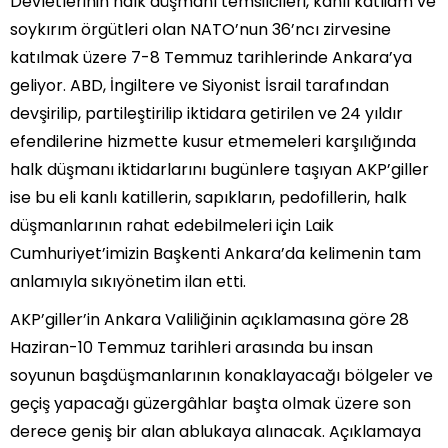
Devletlerinin halk düşmanı temsilcileri, kanlı katliam ve
soykırım örgütleri olan NATO’nun 36’ncı zirvesine
katılmak üzere 7-8 Temmuz tarihlerinde Ankara’ya
geliyor. ABD, İngiltere ve Siyonist İsrail tarafından
devşirilip, partileştirilip iktidara getirilen ve 24 yıldır
efendilerine hizmette kusur etmemeleri karşılığında
halk düşmanı iktidarlarını bugünlere taşıyan AKP’giller
ise bu eli kanlı katillerin, sapıkların, pedofillerin, halk
düşmanlarının rahat edebilmeleri için Laik
Cumhuriyet’imizin Başkenti Ankara’da kelimenin tam
anlamıyla sıkıyönetim ilan etti.
AKP’giller’in Ankara Valiliğinin açıklamasına göre 28
Haziran-10 Temmuz tarihleri arasında bu insan
soyunun başdüşmanlarının konaklayacağı bölgeler ve
geçiş yapacağı güzergâhlar başta olmak üzere son
derece geniş bir alan ablukaya alınacak. Açıklamaya