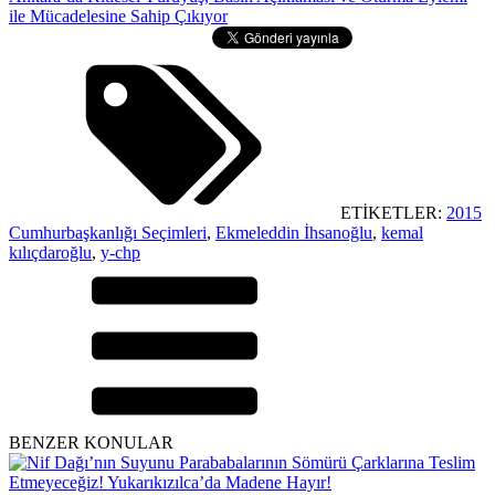
ile Mücadelesine Sahip Çıkıyor
ETİKETLER:
2015
Cumhurbaşkanlığı Seçimleri
,
Ekmeleddin İhsanoğlu
,
kemal
kılıçdaroğlu
,
y-chp
BENZER KONULAR