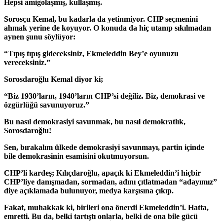
Hepsi amigolaşmış, kullaşmış.
Sorosçu Kemal, bu kadarla da yetinmiyor. CHP seçmenini
ahmak yerine de koyuyor. O konuda da hiç utanıp sıkılmadan
aynen şunu söylüyor:
“Tıpış tıpış gideceksiniz, Ekmeleddin Bey’e oyunuzu
vereceksiniz.”
Sorosdaroğlu Kemal diyor ki;
“Biz 1930’ların, 1940’ların CHP’si değiliz. Biz, demokrasi ve
özgürlüğü savunuyoruz.”
Bu nasıl demokrasiyi savunmak, bu nasıl demokratlık,
Sorosdaroğlu!
Sen, bırakalım ülkede demokrasiyi savunmayı, partin içinde
bile demokrasinin esamisini okutmuyorsun.
CHP’li kardeş; Kılıçdaroğlu, apaçık ki Ekmeleddin’i hiçbir
CHP’liye danışmadan, sormadan, adını çıtlatmadan “adayımız”
diye açıklamada bulunuyor, medya karşısına çıkıp.
Fakat, muhakkak ki, birileri ona önerdi Ekmeleddin’i. Hatta,
emretti. Bu da, belki tartıştı onlarla, belki de ona bile gücü