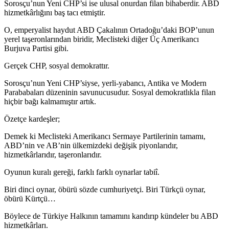
Sorosçu’nun Yeni CHP’si ise ulusal onurdan filan bihaberdir. ABD
hizmetkârlığını baş tacı etmiştir.
O, emperyalist haydut ABD Çakalının Ortadoğu’daki BOP’unun
yerel taşeronlarından biridir, Meclisteki diğer Üç Amerikancı
Burjuva Partisi gibi.
Gerçek CHP, sosyal demokrattır.
Sorosçu’nun Yeni CHP’siyse, yerli-yabancı, Antika ve Modern
Parababaları düzeninin savunucusudur. Sosyal demokratlıkla filan
hiçbir bağı kalmamıştır artık.
Özetçe kardeşler;
Demek ki Meclisteki Amerikancı Sermaye Partilerinin tamamı,
ABD’nin ve AB’nin ülkemizdeki değişik piyonlarıdır,
hizmetkârlarıdır, taşeronlarıdır.
Oyunun kuralı gereği, farklı farklı oynarlar tabiî.
Biri dinci oynar, öbürü sözde cumhuriyetçi. Biri Türkçü oynar,
öbürü Kürtçü…
Böylece de Türkiye Halkının tamamını kandırıp kündeler bu ABD
hizmetkârları.