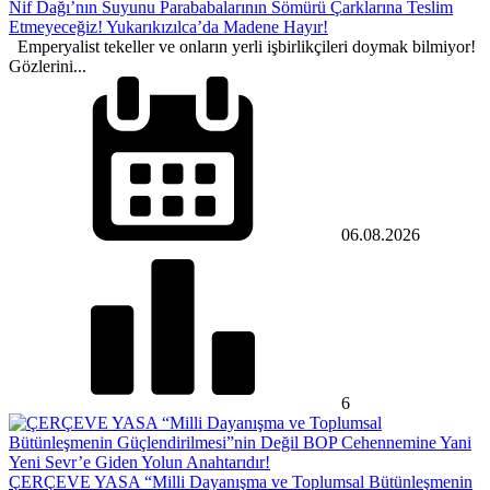
Nif Dağı’nın Suyunu Parababalarının Sömürü Çarklarına Teslim
Etmeyeceğiz! Yukarıkızılca’da Madene Hayır!
Emperyalist tekeller ve onların yerli işbirlikçileri doymak bilmiyor!
Gözlerini...
06.08.2026
6
ÇERÇEVE YASA “Milli Dayanışma ve Toplumsal Bütünleşmenin