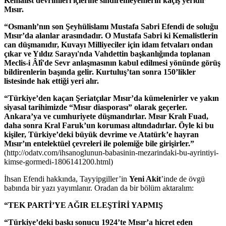
Kemalist devrimleri içlerine sindiremeyenlerin kaçış yeridir
Mısır.
“Osmanlı’nın son Şeyhülislamı Mustafa Sabri Efendi de soluğu
Mısır’da alanlar arasındadır. O Mustafa Sabri ki Kemalistlerin
can düşmanıdır, Kuvayı Milliyeciler için idam fetvaları ondan
çıkar ve Yıldız Sarayı'nda Vahdettin başkanlığında toplanan
Meclis-i Âlî'de Sevr anlaşmasının kabul edilmesi yönünde görüş
bildirenlerin başında gelir. Kurtuluş’tan sonra 150’likler
listesinde hak ettiği yeri alır.
“Türkiye’den kaçan Şeriatçılar Mısır’da kümelenirler ve yakın
siyasal tarihimizde “Mısır diasporası” olarak geçerler.
Ankara’ya ve cumhuriyete düşmandırlar. Mısır Kralı Fuad,
daha sonra Kral Faruk’un koruması altındadırlar. Öyle ki bu
kişiler, Türkiye’deki büyük devrime ve Atatürk’e hayran
Mısır’ın entelektüel çevreleri ile polemiğe bile girişirler.”
(http://odatv.com/ihsanoglunun-babasinin-mezarindaki-bu-ayrintiyi-
kimse-gormedi-1806141200.html)
İhsan Efendi hakkında, Tayyipgiller’in
Yeni Akit
’inde de övgü
babında bir yazı yayımlanır. Oradan da bir bölüm aktaralım:
“TEK PARTİ’YE AĞIR ELEŞTİRİ YAPMIŞ
“Türkiye’deki baskı sonucu 1924’te Mısır’a hicret eden