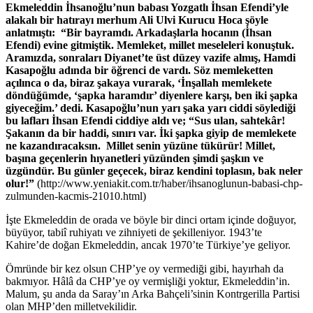
Ekmeleddin İhsanoğlu’nun babası Yozgatlı İhsan Efendi’yle
alakalı bir hatırayı merhum Ali Ulvi Kurucu Hoca şöyle
anlatmıştı: “Bir bayramdı. Arkadaşlarla hocanın (İhsan
Efendi) evine gitmiştik. Memleket, millet meseleleri konuştuk.
Aramızda, sonraları Diyanet’te üst düzey vazife almış, Hamdi
Kasapoğlu adında bir öğrenci de vardı. Söz memleketten
açılınca o da, biraz şakaya vurarak, ‘İnşallah memlekete
döndüğümde, ‘şapka haramdır’ diyenlere karşı, ben iki şapka
giyeceğim.’ dedi. Kasapoğlu’nun yarı şaka yarı ciddi söylediği
bu lafları İhsan Efendi ciddiye aldı ve; “Sus ulan, sahtekâr!
Şakanın da bir haddi, sınırı var. İki şapka giyip de memlekete
ne kazandıracaksın. Millet senin yüzüne tükürür! Millet,
başına geçenlerin hıyanetleri yüzünden şimdi şaşkın ve
üzgündür. Bu günler geçecek, biraz kendini toplasın, bak neler
olur!”
(http://www.yeniakit.com.tr/haber/ihsanoglunun-babasi-chp-
zulmunden-kacmis-21010.html)
İşte Ekmeleddin de orada ve böyle bir dinci ortam içinde doğuyor,
büyüyor, tabiî ruhiyatı ve zihniyeti de şekilleniyor. 1943’te
Kahire’de doğan Ekmeleddin, ancak 1970’te Türkiye’ye geliyor.
Ömründe bir kez olsun CHP’ye oy vermediği gibi, hayırhah da
bakmıyor. Hâlâ da CHP’ye oy vermişliği yoktur, Ekmeleddin’in.
Malum, şu anda da Saray’ın Arka Bahçeli’sinin Kontrgerilla Partisi
olan MHP’den milletvekilidir.