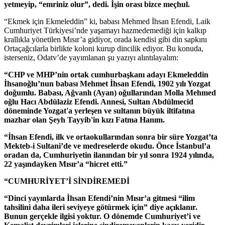
yetmeyip, “emriniz olur”, dedi. İşin orası bizce meçhul.
“Ekmek için Ekmeleddin” ki, babası Mehmed İhsan Efendi, Laik
Cumhuriyet Türkiyesi’nde yaşamayı hazmedemediği için kalkıp
krallıkla yönetilen Mısır’a gidiyor, orada kendisi gibi din sapkını
Ortaçağcılarla birlikte koloni kurup dincilik ediyor. Bu konuda,
isterseniz, Odatv’de yayımlanan şu yazıyı alıntılayalım:
“CHP ve MHP’nin ortak cumhurbaşkanı adayı Ekmeleddin
İhsanoğlu’nun babası Mehmet İhsan Efendi, 1902 yılı Yozgat
doğumlu. Babası, Ağvanlı (Ayan) oğullarından Molla Mehmed
oğlu Hacı Abdülaziz Efendi. Annesi, Sultan Abdülmecid
döneminde Yozgat'a yerleşen ve sultanın büyük iltifatına
mazhar olan Şeyh Tayyib'in kızı Fatma Hanım.
“İhsan Efendi, ilk ve ortaokullarından sonra bir süre Yozgat’ta
Mekteb-i Sultani’de ve medreselerde okudu. Önce İstanbul’a
oradan da, Cumhuriyetin ilanından bir yıl sonra 1924 yılında,
22 yaşındayken Mısır’a “hicret etti.”
“CUMHURİYET’İ SİNDİREMEDİ
“Dinci yayınlarda İhsan Efendi’nin Mısır’a gitmesi “ilim
tahsilini daha ileri seviyeye götürmek için” diye açıklanır.
Bunun gerçekle ilgisi yoktur. O dönemde Cumhuriyet’i ve