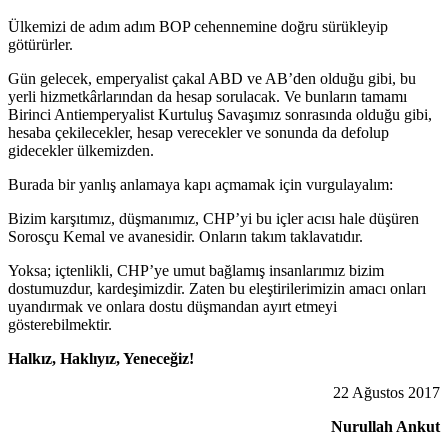
Ülkemizi de adım adım BOP cehennemine doğru sürükleyip
götürürler.
Gün gelecek, emperyalist çakal ABD ve AB’den olduğu gibi, bu
yerli hizmetkârlarından da hesap sorulacak. Ve bunların tamamı
Birinci Antiemperyalist Kurtuluş Savaşımız sonrasında olduğu gibi,
hesaba çekilecekler, hesap verecekler ve sonunda da defolup
gidecekler ülkemizden.
Burada bir yanlış anlamaya kapı açmamak için vurgulayalım:
Bizim karşıtımız, düşmanımız, CHP’yi bu içler acısı hale düşüren
Sorosçu Kemal ve avanesidir. Onların takım taklavatıdır.
Yoksa; içtenlikli, CHP’ye umut bağlamış insanlarımız bizim
dostumuzdur, kardeşimizdir. Zaten bu eleştirilerimizin amacı onları
uyandırmak ve onlara dostu düşmandan ayırt etmeyi
gösterebilmektir.
Halkız, Haklıyız, Yeneceğiz!
22 Ağustos 2017
Nurullah Ankut