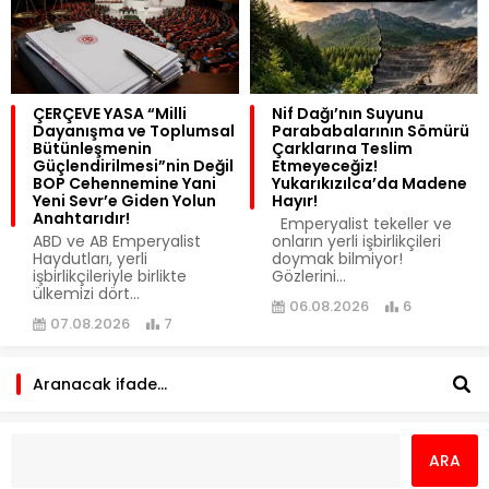
ÇERÇEVE YASA “Milli
Nif Dağı’nın Suyunu
Dayanışma ve Toplumsal
Parababalarının Sömürü
Bütünleşmenin
Çarklarına Teslim
Güçlendirilmesi”nin Değil
Etmeyeceğiz!
BOP Cehennemine Yani
Yukarıkızılca’da Madene
Yeni Sevr’e Giden Yolun
Hayır!
Anahtarıdır!
Emperyalist tekeller ve
​ABD ve AB Emperyalist
onların yerli işbirlikçileri
Haydutları, yerli
doymak bilmiyor!
işbirlikçileriyle birlikte
Gözlerini...
ülkemizi dört...
06.08.2026
6
07.08.2026
7