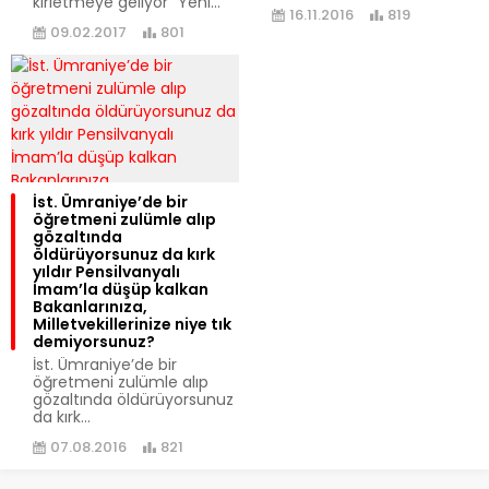
kirletmeye geliyor “Yeni...
16.11.2016
819
09.02.2017
801
İst. Ümraniye’de bir
öğretmeni zulümle alıp
gözaltında
öldürüyorsunuz da kırk
yıldır Pensilvanyalı
İmam’la düşüp kalkan
Bakanlarınıza,
Milletvekillerinize niye tık
demiyorsunuz?
İst. Ümraniye’de bir
öğretmeni zulümle alıp
gözaltında öldürüyorsunuz
da kırk...
07.08.2016
821