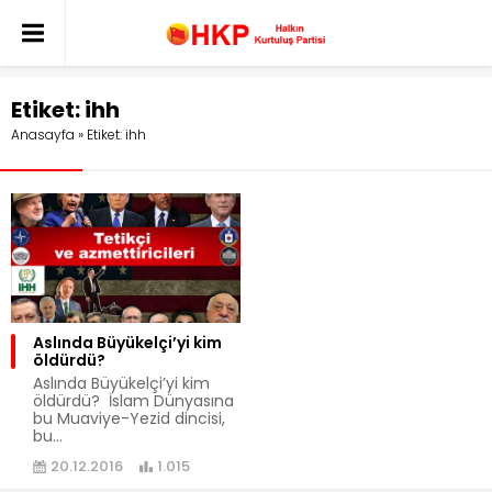
Etiket:
ihh
Anasayfa
»
Etiket: ihh
Aslında Büyükelçi’yi kim
öldürdü?
Aslında Büyükelçi’yi kim
öldürdü? İslam Dünyasına
bu Muaviye-Yezid dincisi,
bu...
20.12.2016
1.015