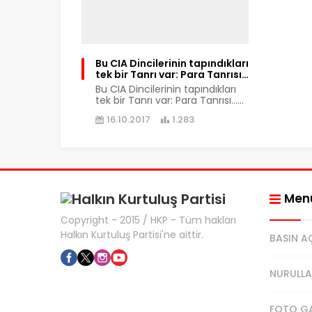
Bu CIA Dincilerinin tapındıkları
tek bir Tanrı var: Para Tanrısı…
Bu CIA Dincilerinin tapındıkları
tek bir Tanrı var: Para Tanrısı…...
16.10.2017
1.283
Men
Copyright - 2015 / HKP - Tüm hakları
Halkın Kurtuluş Partisi'ne aittir.
BASIN A
NURULLA
FOTO GA