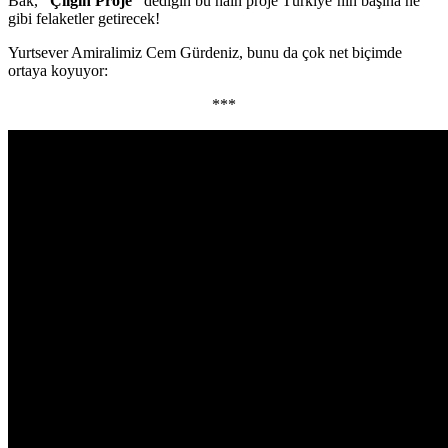
Bak,
“Çılgın Proje”
dediğin bu hain proje Türkiye’nin başına ne
gibi felaketler getirecek!
Yurtsever Amiralimiz Cem Gürdeniz, bunu da çok net biçimde
ortaya koyuyor:
***