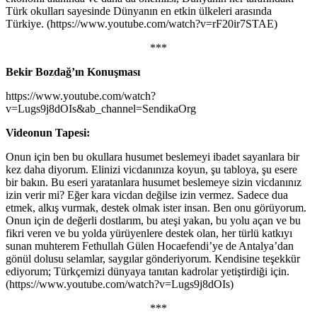
Türk okulları sayesinde Dünyanın en etkin ülkeleri arasında
Türkiye. (https://www.youtube.com/watch?v=rF20ir7STAE)
***
Bekir Bozdağ’ın Konuşması
https://www.youtube.com/watch?
v=Lugs9j8dOIs&ab_channel=SendikaOrg
Videonun Tapesi:
Onun için ben bu okullara husumet beslemeyi ibadet sayanlara bir
kez daha diyorum. Elinizi vicdanınıza koyun, şu tabloya, şu esere
bir bakın. Bu eseri yaratanlara husumet beslemeye sizin vicdanınız
izin verir mi? Eğer kara vicdan değilse izin vermez. Sadece dua
etmek, alkış vurmak, destek olmak ister insan. Ben onu görüyorum.
Onun için de değerli dostlarım, bu ateşi yakan, bu yolu açan ve bu
fikri veren ve bu yolda yürüyenlere destek olan, her türlü katkıyı
sunan muhterem Fethullah Gülen Hocaefendi’ye de Antalya’dan
gönül dolusu selamlar, saygılar gönderiyorum. Kendisine teşekkür
ediyorum; Türkçemizi dünyaya tanıtan kadrolar yetiştirdiği için.
(https://www.youtube.com/watch?v=Lugs9j8dOIs)
***