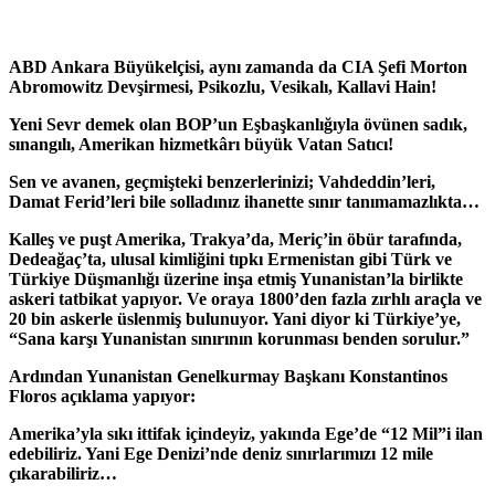
ABD Ankara Büyükelçisi, aynı zamanda da CIA Şefi Morton
Abromowitz Devşirmesi, Psikozlu, Vesikalı, Kallavi Hain!
Yeni Sevr demek olan BOP’un Eşbaşkanlığıyla övünen sadık,
sınangılı, Amerikan hizmetkârı büyük Vatan Satıcı!
Sen ve avanen, geçmişteki benzerlerinizi; Vahdeddin’leri,
Damat Ferid’leri bile solladınız ihanette sınır tanımamazlıkta…
Kalleş ve puşt Amerika, Trakya’da, Meriç’in öbür tarafında,
Dedeağaç’ta, ulusal kimliğini tıpkı Ermenistan gibi Türk ve
Türkiye Düşmanlığı üzerine inşa etmiş Yunanistan’la birlikte
askeri tatbikat yapıyor. Ve oraya 1800’den fazla zırhlı araçla ve
20 bin askerle üslenmiş bulunuyor. Yani diyor ki Türkiye’ye,
“Sana karşı Yunanistan sınırının korunması benden sorulur.”
Ardından Yunanistan Genelkurmay Başkanı Konstantinos
Floros açıklama yapıyor:
Amerika’yla sıkı ittifak içindeyiz, yakında Ege’de “12 Mil”i ilan
edebiliriz. Yani Ege Denizi’nde deniz sınırlarımızı 12 mile
çıkarabiliriz…