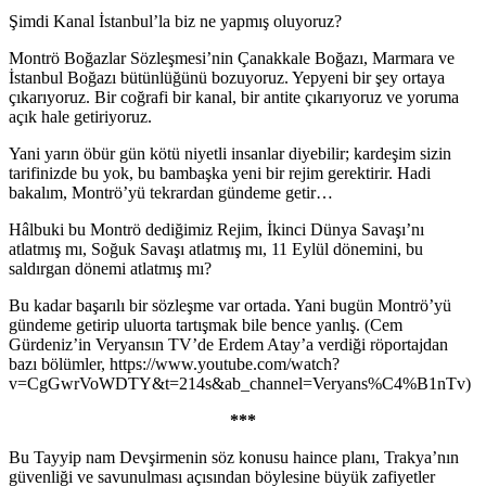
Şimdi Kanal İstanbul’la biz ne yapmış oluyoruz?
Montrö Boğazlar Sözleşmesi’nin Çanakkale Boğazı, Marmara ve
İstanbul Boğazı bütünlüğünü bozuyoruz. Yepyeni bir şey ortaya
çıkarıyoruz. Bir coğrafi bir kanal, bir antite çıkarıyoruz ve yoruma
açık hale getiriyoruz.
Yani yarın öbür gün kötü niyetli insanlar diyebilir; kardeşim sizin
tarifinizde bu yok, bu bambaşka yeni bir rejim gerektirir. Hadi
bakalım, Montrö’yü tekrardan gündeme getir…
Hâlbuki bu Montrö dediğimiz Rejim, İkinci Dünya Savaşı’nı
atlatmış mı, Soğuk Savaşı atlatmış mı, 11 Eylül dönemini, bu
saldırgan dönemi atlatmış mı?
Bu kadar başarılı bir sözleşme var ortada. Yani bugün Montrö’yü
gündeme getirip uluorta tartışmak bile bence yanlış. (Cem
Gürdeniz’in Veryansın TV’de Erdem Atay’a verdiği röportajdan
bazı bölümler, https://www.youtube.com/watch?
v=CgGwrVoWDTY&t=214s&ab_channel=Veryans%C4%B1nTv)
***
Bu Tayyip nam Devşirmenin söz konusu haince planı, Trakya’nın
güvenliği ve savunulması açısından böylesine büyük zafiyetler