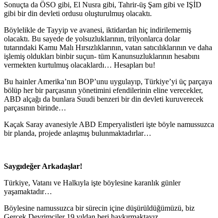
Sonuçta da ÖSO gibi, El Nusra gibi, Tahrir-üş Şam gibi ve IŞİD
gibi bir din devleti ordusu oluşturulmuş olacaktı.
Böylelikle de Tayyip ve avanesi, iktidardan hiç indirilememiş
olacaktı. Bu sayede de yolsuzluklarının, trilyonlarca dolar
tutarındaki Kamu Malı Hırsızlıklarının, vatan satıcılıklarının ve daha
işlemiş oldukları binbir suçun- tüm Kanunsuzluklarının hesabını
vermekten kurtulmuş olacaklardı… Hesapları bu!
Bu hainler Amerika’nın BOP’unu uygulayıp, Türkiye’yi üç parçaya
bölüp her bir parçasının yönetimini efendilerinin eline verecekler,
ABD alçağı da bunlara Suudi benzeri bir din devleti kuruverecek
parçasının birinde…
Kaçak Saray avanesiyle ABD Emperyalistleri işte böyle namussuzca
bir planda, projede anlaşmış bulunmaktadırlar…
Saygıdeğer Arkadaşlar!
Türkiye, Vatanı ve Halkıyla işte böylesine karanlık günler
yaşamaktadır…
Böylesine namussuzca bir sürecin içine düşürüldüğümüzü, biz
Gerçek Devrimciler 19 yıldan beri haykırmaktayız…