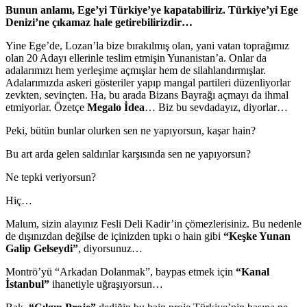
Bunun anlamı, Ege’yi Türkiye’ye kapatabiliriz. Türkiye’yi Ege
Denizi’ne çıkamaz hale getirebilirizdir…
Yine Ege’de, Lozan’la bize bırakılmış olan, yani vatan toprağımız
olan 20 Adayı ellerinle teslim etmişin Yunanistan’a. Onlar da
adalarımızı hem yerleşime açmışlar hem de silahlandırmışlar.
Adalarımızda askeri gösteriler yapıp mangal partileri düzenliyorlar
zevkten, sevinçten. Ha, bu arada Bizans Bayrağı açmayı da ihmal
etmiyorlar. Özetçe
Megalo İdea
… Biz bu sevdadayız, diyorlar…
Peki, bütün bunlar olurken sen ne yapıyorsun, kaşar hain?
Bu art arda gelen saldırılar karşısında sen ne yapıyorsun?
Ne tepki veriyorsun?
Hiç…
Malum, sizin alayınız Fesli Deli Kadir’in çömezlerisiniz. Bu nedenle
de dışınızdan değilse de içinizden tıpkı o hain gibi
“Keşke Yunan
Galip Gelseydi”
, diyorsunuz…
Montrö’yü “Arkadan Dolanmak”, baypas etmek için
“Kanal
İstanbul”
ihanetiyle uğraşıyorsun…