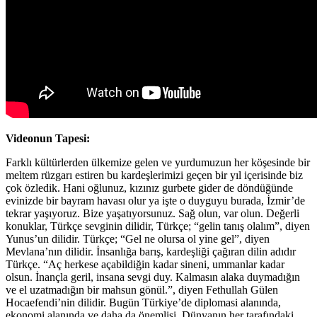
Videonun Tapesi:
Farklı kültürlerden ülkemize gelen ve yurdumuzun her köşesinde bir
meltem rüzgarı estiren bu kardeşlerimizi geçen bir yıl içerisinde biz
çok özledik. Hani oğlunuz, kızınız gurbete gider de döndüğünde
evinizde bir bayram havası olur ya işte o duyguyu burada, İzmir’de
tekrar yaşıyoruz. Bize yaşatıyorsunuz. Sağ olun, var olun. Değerli
konuklar, Türkçe sevginin dilidir, Türkçe; “gelin tanış olalım”, diyen
Yunus’un dilidir. Türkçe; “Gel ne olursa ol yine gel”, diyen
Mevlana’nın dilidir. İnsanlığa barış, kardeşliği çağıran dilin adıdır
Türkçe. “Aç herkese açabildiğin kadar sineni, ummanlar kadar
olsun. İnançla geril, insana sevgi duy. Kalmasın alaka duymadığın
ve el uzatmadığın bir mahsun gönül.”, diyen Fethullah Gülen
Hocaefendi’nin dilidir. Bugün Türkiye’de diplomasi alanında,
ekonomi alanında ve daha da önemlisi, Dünyanın her tarafındaki