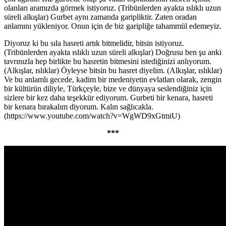
olanları aramızda görmek istiyoruz. (Tribünlerden ayakta ıslıklı uzun
süreli alkışlar) Gurbet aynı zamanda garipliktir. Zaten oradan
anlamını yükleniyor. Onun için de biz garipliğe tahammül edemeyiz.
Diyoruz ki bu sıla hasreti artık bitmelidir, bitsin istiyoruz.
(Tribünlerden ayakta ıslıklı uzun süreli alkışlar) Doğrusu ben şu anki
tavrınızla hep birlikte bu hasretin bitmesini istediğinizi anlıyorum.
(Alkışlar, ıslıklar) Öyleyse bitsin bu hasret diyelim. (Alkışlar, ıslıklar)
Ve bu anlamlı gecede, kadim bir medeniyetin evlatları olarak, zengin
bir kültürün diliyle, Türkçeyle, bize ve dünyaya seslendiğiniz için
sizlere bir kez daha teşekkür ediyorum. Gurbeti bir kenara, hasreti
bir kenara bırakalım diyorum. Kalın sağlıcakla.
(https://www.youtube.com/watch?v=WgWD9xGtmiU)
***