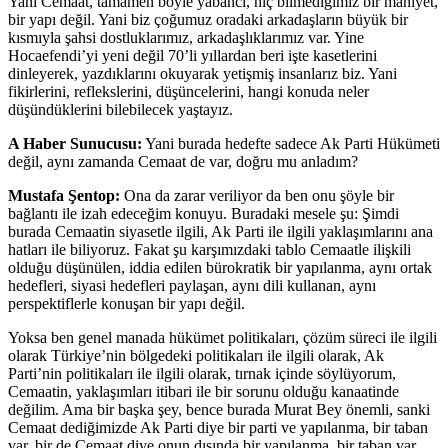
Yani Cemaat, tamamen böyle yabancı, hiç bilmediğimiz bir mahiyet,
bir yapı değil. Yani biz çoğumuz oradaki arkadaşların büyük bir
kısmıyla şahsi dostluklarımız, arkadaşlıklarımız var. Yine
Hocaefendi’yi yeni değil 70’li yıllardan beri işte kasetlerini
dinleyerek, yazdıklarını okuyarak yetişmiş insanlarız biz. Yani
fikirlerini, reflekslerini, düşüncelerini, hangi konuda neler
düşündüklerini bilebilecek yaştayız.
A Haber Sunucusu:
Yani burada hedefte sadece Ak Parti Hükümeti
değil, aynı zamanda Cemaat de var, doğru mu anladım?
Mustafa Şentop:
Ona da zarar veriliyor da ben onu şöyle bir
bağlantı ile izah edeceğim konuyu. Buradaki mesele şu: Şimdi
burada Cemaatin siyasetle ilgili, Ak Parti ile ilgili yaklaşımlarını ana
hatları ile biliyoruz. Fakat şu karşımızdaki tablo Cemaatle ilişkili
olduğu düşünülen, iddia edilen bürokratik bir yapılanma, aynı ortak
hedefleri, siyasi hedefleri paylaşan, aynı dili kullanan, aynı
perspektiflerle konuşan bir yapı değil.
Yoksa ben genel manada hükümet politikaları, çözüm süreci ile ilgili
olarak Türkiye’nin bölgedeki politikaları ile ilgili olarak, Ak
Parti’nin politikaları ile ilgili olarak, tırnak içinde söylüyorum,
Cemaatin, yaklaşımları itibari ile bir sorunu olduğu kanaatinde
değilim. Ama bir başka şey, bence burada Murat Bey önemli, sanki
Cemaat dediğimizde Ak Parti diye bir parti ve yapılanma, bir taban
var, bir de Cemaat diye onun dışında bir yapılanma, bir taban var.