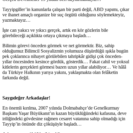
Tayyipgiller’in kanunlarla çalışan bir parti değil, ABD yapımı, çıkar
ve ihanet amaçlı organize bir suç örgütü olduğunu söylemekteyiz,
yazmaktayız…
İşte can yakıcı ve yıkıcı gerçek, artık en kör gözlerin bile
görebileceği açıklıkta ortaya çıkmaya başladı…
Bilimin görevi önceden görmek ve net görmektir. Biz, sahip
olduğumuz Bilimcil Sosyalizmin yolumuza düşürdüğü ışıkla bugün
pek çoklarınca nihayet görülebilen tahripkâr gidişi çok önceden-
yıllar öncesinden kesince gördük, gösterdik… Fakat cahil ve yoksul
kitlelerin gerçekleri görmesi bazen uzun yıllar alabiliyor… Ve hâlâ
da Türkiye Halkının yarıya yakını, yaklaşmakta olan felâketin
farkında değil.
Saygıdeğer Arkadaşlar!
En önemli kırılma, 2007 yılında Dolmabahçe’de Genelkurmay
Başkanı Yaşar Büyükanıt’ın kazan büyüklüğündeki kafasına, deve
iriliğindeki gövdesine rağmen cesaret vatanına sahip olmadığı için
Tayyip’in önünde diz çöküşüyle başladı…