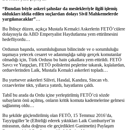
“Bundan böyle askeri şahıslar da meslekleriyle ilgili işlemiş
oldukları iddia edilen suçlardan dolayı Sivil Mahkemelerde
yargılanacaklar”
…
Bu İblisçe düzen, açıkça Mustafa Kemalci Askerlerin FETÖ’cülere
dolayısıyla da ABD Emperyalist Haydutlarına yem ettirilmesini
hedefliyordu…
Ordunun başında, sorumluluğunun bilincinde ve o sorumluluğu
taşımaya yetecek cesaret ve adanmışlığa sahip gerçek komutanlar
olmadığı için, Türk Ordusu bu hain çakallara yem ettirildi. FETÖ
Savcı ve Yargıçları, FETÖ polislerini peşlerine takarak, kışlalardan,
orduevlerinden Laik, Mustafa Kemalci askerleri topladı…
Bu yurtsever askerleri Silivri, Hasdal, Kandıra, Sincan vb.
cezaevlerine tıktı, yıllarca yatırdı, hayatlarını çaldı.
Tabiî bu arada da Ordu içine yerleştirilmiş FETÖ’cü sözde
subayların önü açılmış, onların kritik komuta kademelerine gelmesi
sağlanmış oldu…
Bu şekilde güçlendirilmiş olan FETÖ, 15 Temmuz 2016’da,
Tayyipgiller’le (Elbirliği ederek yıktıkları Laik Cumhuriyet’in
mirasının, daha doğrusu ele geçirdikleri Ganimetin) Paylaşım