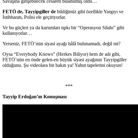
Savaşına girişebilecek cesareti bulabilmiş oldu…
FETÖ de, Tayyipgiller de
bildiğimiz gibi özellikle Yargıyı ve
İstihbaratı, Polisi ele geçiriyorlar.
Ve bu güçleri ya da kurumları tıpkı bir “Operasyon Silahı” gibi
kullanıyorlar…
Yerseniz, FETÖ’nün siyasi ayağı hâlâ bulunamadı, değil mi?
Oysa “Everybody Knows” (Herkes Biliyor) hem de adı gibi,
FETÖ’nün en önde gelen-en büyük siyasi ayağının Tayyipgiller
olduğunu. Şu videolara bir bakın ya! Yahut tapelerini okuyun!
***
Tayyip Erdoğan’ın Konuşması