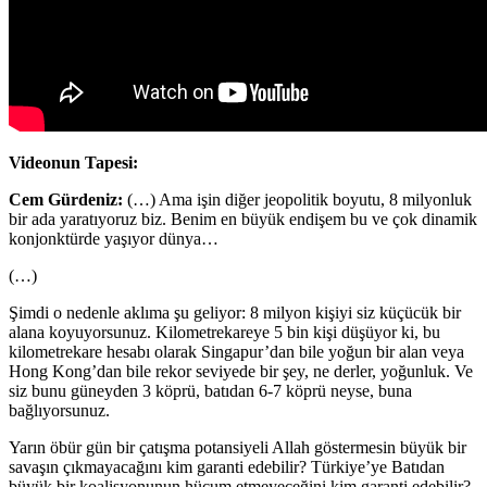
Videonun Tapesi:
Cem Gürdeniz:
(…) Ama işin diğer jeopolitik boyutu, 8 milyonluk
bir ada yaratıyoruz biz. Benim en büyük endişem bu ve çok dinamik
konjonktürde yaşıyor dünya…
(…)
Şimdi o nedenle aklıma şu geliyor: 8 milyon kişiyi siz küçücük bir
alana koyuyorsunuz. Kilometrekareye 5 bin kişi düşüyor ki, bu
kilometrekare hesabı olarak Singapur’dan bile yoğun bir alan veya
Hong Kong’dan bile rekor seviyede bir şey, ne derler, yoğunluk. Ve
siz bunu güneyden 3 köprü, batıdan 6-7 köprü neyse, buna
bağlıyorsunuz.
Yarın öbür gün bir çatışma potansiyeli Allah göstermesin büyük bir
savaşın çıkmayacağını kim garanti edebilir? Türkiye’ye Batıdan
büyük bir koalisyonunun hücum etmeyeceğini kim garanti edebilir?