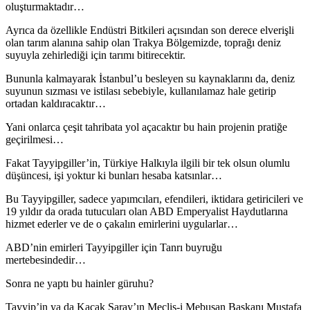
oluşturmaktadır…
Ayrıca da özellikle Endüstri Bitkileri açısından son derece elverişli
olan tarım alanına sahip olan Trakya Bölgemizde, toprağı deniz
suyuyla zehirlediği için tarımı bitirecektir.
Bununla kalmayarak İstanbul’u besleyen su kaynaklarını da, deniz
suyunun sızması ve istilası sebebiyle, kullanılamaz hale getirip
ortadan kaldıracaktır…
Yani onlarca çeşit tahribata yol açacaktır bu hain projenin pratiğe
geçirilmesi…
Fakat Tayyipgiller’in, Türkiye Halkıyla ilgili bir tek olsun olumlu
düşüncesi, işi yoktur ki bunları hesaba katsınlar…
Bu Tayyipgiller, sadece yapımcıları, efendileri, iktidara getiricileri ve
19 yıldır da orada tutucuları olan ABD Emperyalist Haydutlarına
hizmet ederler ve de o çakalın emirlerini uygularlar…
ABD’nin emirleri Tayyipgiller için Tanrı buyruğu
mertebesindedir…
Sonra ne yaptı bu hainler güruhu?
Tayyip’in ya da Kaçak Saray’ın Meclis-i Mebusan Başkanı Mustafa