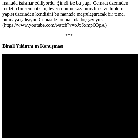
manada istismar ediliyordu. Şimdi ise bu yapı, Cemaat üzerinden
milletin bir sempatisini, teveccühünü kazanmış bir sivil toplum
yapısı üzerinden kendisini bu manada meşrulaştıracak bir temel
bulmaya çalışıyor. Cemaatte bu manada hiç şey yok.
(https://www.youtube.com/watch?v=oJxSxmp6OpA)
***
Binali Yıldırım’ın Konuşması