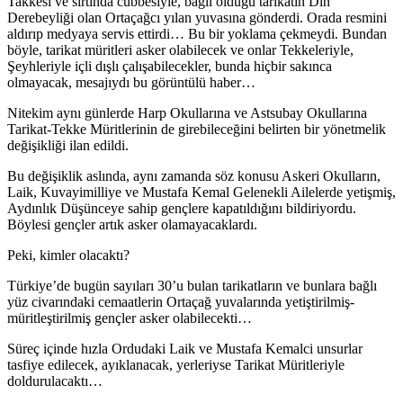
Takkesi ve sırtında cübbesiyle, bağlı olduğu tarikatın Din
Derebeyliği olan Ortaçağcı yılan yuvasına gönderdi. Orada resmini
aldırıp medyaya servis ettirdi… Bu bir yoklama çekmeydi. Bundan
böyle, tarikat müritleri asker olabilecek ve onlar Tekkeleriyle,
Şeyhleriyle içli dışlı çalışabilecekler, bunda hiçbir sakınca
olmayacak, mesajıydı bu görüntülü haber…
Nitekim aynı günlerde Harp Okullarına ve Astsubay Okullarına
Tarikat-Tekke Müritlerinin de girebileceğini belirten bir yönetmelik
değişikliği ilan edildi.
Bu değişiklik aslında, aynı zamanda söz konusu Askeri Okulların,
Laik, Kuvayimilliye ve Mustafa Kemal Gelenekli Ailelerde yetişmiş,
Aydınlık Düşünceye sahip gençlere kapatıldığını bildiriyordu.
Böylesi gençler artık asker olamayacaklardı.
Peki, kimler olacaktı?
Türkiye’de bugün sayıları 30’u bulan tarikatların ve bunlara bağlı
yüz civarındaki cemaatlerin Ortaçağ yuvalarında yetiştirilmiş-
müritleştirilmiş gençler asker olabilecekti…
Süreç içinde hızla Ordudaki Laik ve Mustafa Kemalci unsurlar
tasfiye edilecek, ayıklanacak, yerleriyse Tarikat Müritleriyle
doldurulacaktı…