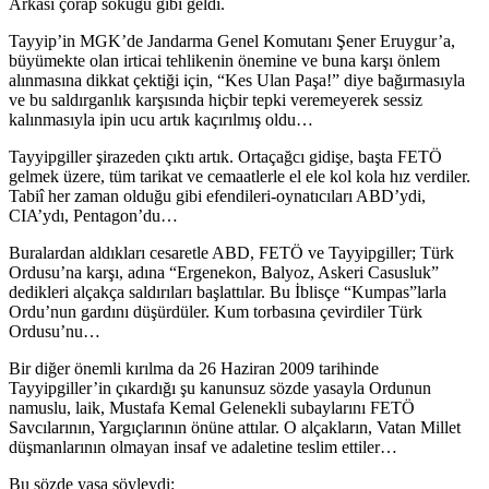
Arkası çorap söküğü gibi geldi.
Tayyip’in MGK’de Jandarma Genel Komutanı Şener Eruygur’a,
büyümekte olan irticai tehlikenin önemine ve buna karşı önlem
alınmasına dikkat çektiği için, “Kes Ulan Paşa!” diye bağırmasıyla
ve bu saldırganlık karşısında hiçbir tepki veremeyerek sessiz
kalınmasıyla ipin ucu artık kaçırılmış oldu…
Tayyipgiller şirazeden çıktı artık. Ortaçağcı gidişe, başta FETÖ
gelmek üzere, tüm tarikat ve cemaatlerle el ele kol kola hız verdiler.
Tabiî her zaman olduğu gibi efendileri-oynatıcıları ABD’ydi,
CIA’ydı, Pentagon’du…
Buralardan aldıkları cesaretle ABD, FETÖ ve Tayyipgiller; Türk
Ordusu’na karşı, adına “Ergenekon, Balyoz, Askeri Casusluk”
dedikleri alçakça saldırıları başlattılar. Bu İblisçe “Kumpas”larla
Ordu’nun gardını düşürdüler. Kum torbasına çevirdiler Türk
Ordusu’nu…
Bir diğer önemli kırılma da 26 Haziran 2009 tarihinde
Tayyipgiller’in çıkardığı şu kanunsuz sözde yasayla Ordunun
namuslu, laik, Mustafa Kemal Gelenekli subaylarını FETÖ
Savcılarının, Yargıçlarının önüne attılar. O alçakların, Vatan Millet
düşmanlarının olmayan insaf ve adaletine teslim ettiler…
Bu sözde yasa şöyleydi: