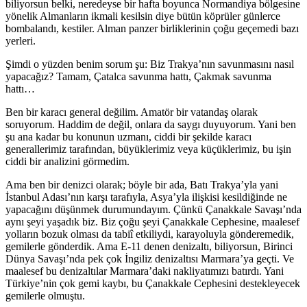
biliyorsun belki, neredeyse bir hafta boyunca Normandiya bölgesine
yönelik Almanların ikmali kesilsin diye bütün köprüler günlerce
bombalandı, kestiler. Alman panzer birliklerinin çoğu geçemedi bazı
yerleri.
Şimdi o yüzden benim sorum şu: Biz Trakya’nın savunmasını nasıl
yapacağız? Tamam, Çatalca savunma hattı, Çakmak savunma
hattı…
Ben bir karacı general değilim. Amatör bir vatandaş olarak
soruyorum. Haddim de değil, onlara da saygı duyuyorum. Yani ben
şu ana kadar bu konunun uzmanı, ciddi bir şekilde karacı
generallerimiz tarafından, büyüklerimiz veya küçüklerimiz, bu işin
ciddi bir analizini görmedim.
Ama ben bir denizci olarak; böyle bir ada, Batı Trakya’yla yani
İstanbul Adası’nın karşı tarafıyla, Asya’yla ilişkisi kesildiğinde ne
yapacağını düşünmek durumundayım. Çünkü Çanakkale Savaşı’nda
aynı şeyi yaşadık biz. Biz çoğu şeyi Çanakkale Cephesine, maalesef
yolların bozuk olması da tabiî etkiliydi, karayoluyla gönderemedik,
gemilerle gönderdik. Ama E-11 denen denizaltı, biliyorsun, Birinci
Dünya Savaşı’nda pek çok İngiliz denizaltısı Marmara’ya geçti. Ve
maalesef bu denizaltılar Marmara’daki nakliyatımızı batırdı. Yani
Türkiye’nin çok gemi kaybı, bu Çanakkale Cephesini destekleyecek
gemilerle olmuştu.