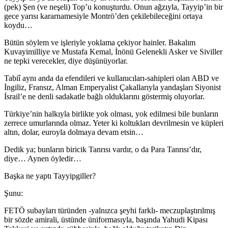
(pek) Şen (ve neşeli) Top’u konuşturdu. Onun ağzıyla, Tayyip’in bir
gece yarısı kararnamesiyle Montrö’den çekilebileceğini ortaya
koydu…
Bütün söylem ve işleriyle yoklama çekiyor hainler. Bakalım
Kuvayimilliye ve Mustafa Kemal, İnönü Gelenekli Asker ve Siviller
ne tepki verecekler, diye düşünüyorlar.
Tabiî aynı anda da efendileri ve kullanıcıları-sahipleri olan ABD ve
İngiliz, Fransız, Alman Emperyalist Çakallarıyla yandaşları Siyonist
İsrail’e ne denli sadakatle bağlı olduklarını göstermiş oluyorlar.
Türkiye’nin halkıyla birlikte yok olması, yok edilmesi bile bunların
zerrece umurlarında olmaz. Yeter ki koltukları devrilmesin ve küpleri
altın, dolar, euroyla dolmaya devam etsin…
Dedik ya; bunların biricik Tanrısı vardır, o da Para Tanrısı’dır,
diye… Aynen öyledir…
Başka ne yaptı Tayyipgiller?
Şunu:
FETÖ subayları türünden -yalnızca şeyhi farklı- meczuplaştırılmış
bir sözde amirali, üstünde üniformasıyla, başında Yahudi Kipası