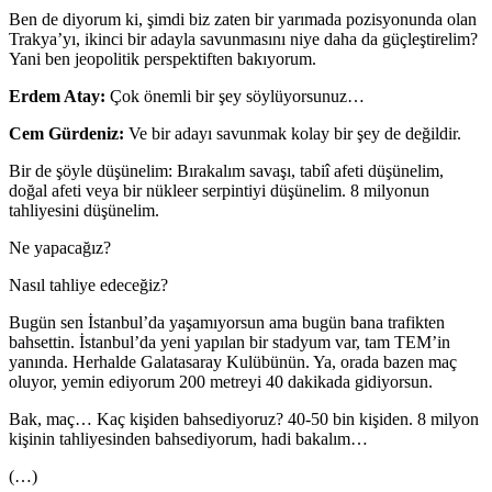
Ben de diyorum ki, şimdi biz zaten bir yarımada pozisyonunda olan
Trakya’yı, ikinci bir adayla savunmasını niye daha da güçleştirelim?
Yani ben jeopolitik perspektiften bakıyorum.
Erdem Atay:
Çok önemli bir şey söylüyorsunuz…
Cem Gürdeniz:
Ve bir adayı savunmak kolay bir şey de değildir.
Bir de şöyle düşünelim: Bırakalım savaşı, tabiî afeti düşünelim,
doğal afeti veya bir nükleer serpintiyi düşünelim. 8 milyonun
tahliyesini düşünelim.
Ne yapacağız?
Nasıl tahliye edeceğiz?
Bugün sen İstanbul’da yaşamıyorsun ama bugün bana trafikten
bahsettin. İstanbul’da yeni yapılan bir stadyum var, tam TEM’in
yanında. Herhalde Galatasaray Kulübünün. Ya, orada bazen maç
oluyor, yemin ediyorum 200 metreyi 40 dakikada gidiyorsun.
Bak, maç… Kaç kişiden bahsediyoruz? 40-50 bin kişiden. 8 milyon
kişinin tahliyesinden bahsediyorum, hadi bakalım…
(…)