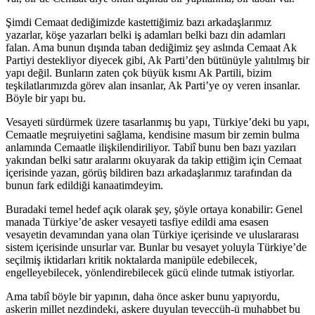
Şimdi Cemaat dediğimizde kastettiğimiz bazı arkadaşlarımız
yazarlar, köşe yazarları belki iş adamları belki bazı din adamları
falan. Ama bunun dışında taban dediğimiz şey aslında Cemaat Ak
Partiyi destekliyor diyecek gibi, Ak Parti’den bütünüyle yalıtılmış bir
yapı değil. Bunların zaten çok büyük kısmı Ak Partili, bizim
teşkilatlarımızda görev alan insanlar, Ak Parti’ye oy veren insanlar.
Böyle bir yapı bu.
Vesayeti sürdürmek üzere tasarlanmış bu yapı, Türkiye’deki bu yapı,
Cemaatle meşruiyetini sağlama, kendisine masum bir zemin bulma
anlamında Cemaatle ilişkilendiriliyor. Tabiî bunu ben bazı yazıları
yakından belki satır aralarını okuyarak da takip ettiğim için Cemaat
içerisinde yazan, görüş bildiren bazı arkadaşlarımız tarafından da
bunun fark edildiği kanaatimdeyim.
Buradaki temel hedef açık olarak şey, şöyle ortaya konabilir: Genel
manada Türkiye’de asker vesayeti tasfiye edildi ama esasen
vesayetin devamından yana olan Türkiye içerisinde ve uluslararası
sistem içerisinde unsurlar var. Bunlar bu vesayet yoluyla Türkiye’de
seçilmiş iktidarları kritik noktalarda manipüle edebilecek,
engelleyebilecek, yönlendirebilecek gücü elinde tutmak istiyorlar.
Ama tabiî böyle bir yapının, daha önce asker bunu yapıyordu,
askerin millet nezdindeki, askere duyulan teveccüh-ü muhabbet bu