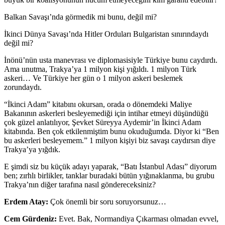
Balkan Savaşı’nda görmedik mi bunu, değil mi?
İkinci Dünya Savaşı’nda Hitler Orduları Bulgaristan sınırındaydı
değil mi?
İnönü’nün usta manevrası ve diplomasisiyle Türkiye bunu caydırdı.
Ama unutma, Trakya’ya 1 milyon kişi yığıldı. 1 milyon Türk
askeri… Ve Türkiye her gün o 1 milyon askeri beslemek
zorundaydı.
“İkinci Adam” kitabını okursan, orada o dönemdeki Maliye
Bakanının askerleri besleyemediği için intihar etmeyi düşündüğü
çok güzel anlatılıyor, Şevket Süreyya Aydemir’in İkinci Adam
kitabında. Ben çok etkilenmiştim bunu okuduğumda. Diyor ki “Ben
bu askerleri besleyemem.” 1 milyon kişiyi biz savaşı caydırsın diye
Trakya’ya yığdık.
E şimdi siz bu küçük adayı yaparak, “Batı İstanbul Adası” diyorum
ben; zırhlı birlikler, tanklar buradaki bütün yığınaklanma, bu grubu
Trakya’nın diğer tarafına nasıl göndereceksiniz?
Erdem Atay:
Çok önemli bir soru soruyorsunuz…
Cem Gürdeniz:
Evet. Bak, Normandiya Çıkarması olmadan evvel,