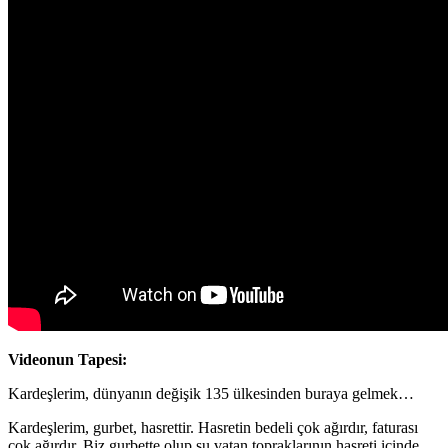
Videonun Tapesi:
Kardeşlerim, dünyanın değişik 135 ülkesinden buraya gelmek…
Kardeşlerim, gurbet, hasrettir. Hasretin bedeli çok ağırdır, faturası
çok ağırdır. Biz gurbette olup şu vatan topraklarının hasreti içinde