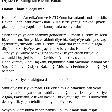
Dışişleri Bakanlığı kime teslim edildi?
Hakan Fidan
’a, değil mi?
Hakan Fidan Amerika’nın ve NATO’nun has adamlarından biridir.
Hakan Fidan, hatırlayacaksınız, 2014’lerde yaptığı bir konuşmada,
gizli toplantıda yapılan bir konuşmada ne diyordu?
“Ben Suriye’ye dört adamımı gönderirim. Oradan Türkiye’ye sekiz
füze attırırım. Suriye bize saldırdı diye biz Suriye’ye rahatça savaş
açabiliriz”, diyordu. Yani Türkiye insanlarını kandırarak, tuzağa
düşürerek Suriye’ye savaş açmamızı istiyordu. Hakan Fidan,
Türkiye’yi Suriye bataklığına sokmak isteyenlerden biriydi, o
zamanki Dışişleri Bakanı Davidson Ahmet’le, o zamanın
Genelkurmay 2’nci Başkanı, bugününse Milli Savunma Bakanı olan
Yaşar Güler ve Dışişleri Bakanlığı Müsteşarı Feridun Sinirlioğlu’yla
beraber.
Türkiye Suriye bataklığına daldı, ne oldu?
Sınır diye bir şey kalmadı, 600 evladımız o bataklıkta can verdi.
Türkiye 250 milyar dolar maddi zarara uğradı ve 13 milyon Suriyeli,
Afgan, Pakistanlı, Afrikalı kaçkın Türkiye’yi işgal etti. Türkiye’nin
demografik yapısı tehdit altına girdi böylece.
Sosyolojik araştırma yapan namuslu bilim insanlarımız tespit