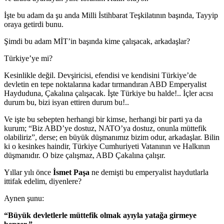
İşte bu adam da şu anda Milli İstihbarat Teşkilatının başında, Tayyip
oraya getirdi bunu.
Şimdi bu adam MİT’in başında kime çalışacak, arkadaşlar?
Türkiye’ye mi?
Kesinlikle değil. Devşiricisi, efendisi ve kendisini Türkiye’de
devletin en tepe noktalarına kadar tırmandıran ABD Emperyalist
Hayduduna, Çakalına çalışacak. İşte Türkiye bu halde!.. İçler acısı
durum bu, bizi isyan ettiren durum bu!..
Ve işte bu sebepten herhangi bir kimse, herhangi bir parti ya da
kurum; “Biz ABD’ye dostuz, NATO’ya dostuz, onunla müttefik
olabiliriz”, derse; en büyük düşmanımız bizim odur, arkadaşlar. Bilin
ki o kesinkes haindir, Türkiye Cumhuriyeti Vatanının ve Halkının
düşmanıdır. O bize çalışmaz, ABD Çakalına çalışır.
Yıllar yılı önce
İsmet Paşa
ne demişti bu emperyalist haydutlarla
ittifak edelim, diyenlere?
Aynen şunu:
“Büyük devletlerle müttefik olmak ayıyla yatağa girmeye