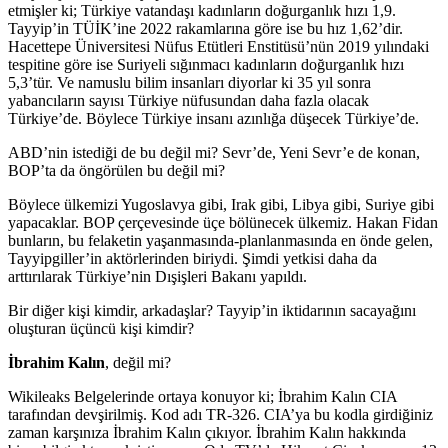
etmişler ki; Türkiye vatandaşı kadınların doğurganlık hızı 1,9.
Tayyip’in TÜİK’ine 2022 rakamlarına göre ise bu hız 1,62’dir.
Hacettepe Üniversitesi Nüfus Etütleri Enstitüsü’nün 2019 yılındaki
tespitine göre ise Suriyeli sığınmacı kadınların doğurganlık hızı
5,3’tür. Ve namuslu bilim insanları diyorlar ki 35 yıl sonra
yabancıların sayısı Türkiye nüfusundan daha fazla olacak
Türkiye’de. Böylece Türkiye insanı azınlığa düşecek Türkiye’de.
ABD’nin istediği de bu değil mi? Sevr’de, Yeni Sevr’e de konan,
BOP’ta da öngörülen bu değil mi?
Böylece ülkemizi Yugoslavya gibi, Irak gibi, Libya gibi, Suriye gibi
yapacaklar. BOP çerçevesinde üçe bölünecek ülkemiz. Hakan Fidan
bunların, bu felaketin yaşanmasında-planlanmasında en önde gelen,
Tayyipgiller’in aktörlerinden biriydi. Şimdi yetkisi daha da
arttırılarak Türkiye’nin Dışişleri Bakanı yapıldı.
Bir diğer kişi kimdir, arkadaşlar? Tayyip’in iktidarının sacayağını
oluşturan üçüncü kişi kimdir?
İbrahim Kalın
, değil mi?
Wikileaks Belgelerinde ortaya konuyor ki; İbrahim Kalın CIA
tarafından devşirilmiş. Kod adı TR-326. CIA’ya bu kodla girdiğiniz
zaman karşınıza İbrahim Kalın çıkıyor. İbrahim Kalın hakkında