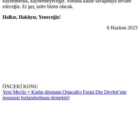
kaybetmedik, kaybetmeyeceğiz. Sonuna kadar savaşmaya devam
edeceğiz. Er geç zafer bizim olacak.
Halkız, Haklıyız, Yeneceğiz!
6 Haziran 2023
ÖNCEKİ KONU
Yeni Meclis = Kadın düşmanı Ortaçağcı Faşist Din Devleti’nin
inşasının hızlandırılması demektir!