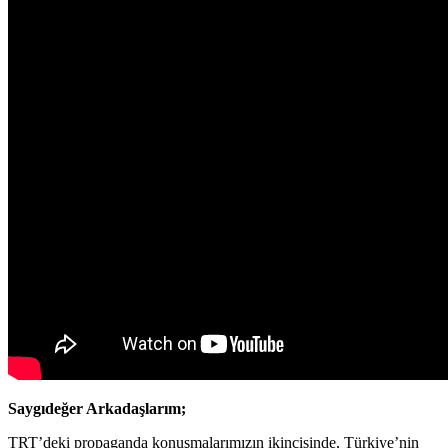
Saygıdeğer Arkadaşlarım;
TRT’deki propaganda konuşmalarımızın ikincisinde, Türkiye’nin