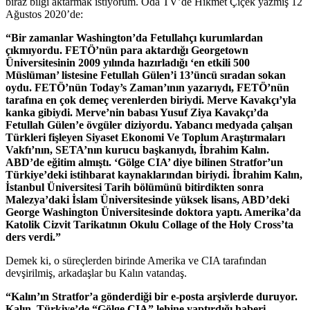
biraz bilgi aktarmak istiyorum. Oda TV’de Hikmet Çiçek yazmış 12
Ağustos 2020’de:
“Bir zamanlar Washington’da Fetullahçı kurumlardan
çıkmıyordu. FETÖ’nün para aktardığı Georgetown
Üniversitesinin 2009 yılında hazırladığı ‘en etkili 500
Müslüman’ listesine Fetullah Gülen’i 13’üncü sıradan sokan
oydu. FETÖ’nün Today’s Zaman’ının yazarıydı, FETÖ’nün
tarafına en çok demeç verenlerden biriydi. Merve Kavakçı’yla
kanka gibiydi. Merve’nin babası Yusuf Ziya Kavakçı’da
Fetullah Gülen’e övgüler diziyordu. Yabancı medyada çalışan
Türkleri fişleyen Siyaset Ekonomi Ve Toplum Araştırmaları
Vakfı’nın, SETA’nın kurucu başkanıydı, İbrahim Kalın.
ABD’de eğitim almıştı. ‘Gölge CIA’ diye bilinen Stratfor’un
Türkiye’deki istihbarat kaynaklarından biriydi. İbrahim Kalın,
İstanbul Üniversitesi Tarih bölümünü bitirdikten sonra
Malezya’daki İslam Üniversitesinde yüksek lisans, ABD’deki
George Washington Üniversitesinde doktora yaptı. Amerika’da
Katolik Cizvit Tarikatının Okulu Collage of the Holy Cross’ta
ders verdi.”
Demek ki, o süreçlerden birinde Amerika ve CIA tarafından
devşirilmiş, arkadaşlar bu Kalın vatandaş.
“Kalın’ın Stratfor’a gönderdiği bir e-posta arşivlerde duruyor.
Kalın, Türkiye’de “Gölge CIA” lehine yaptırdığı haberi