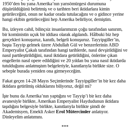
1950’den bu yana Amerika’nın yarısömürgesi durumuna
düşürüldüğünü belirtmiş ve o tarihten beri iktidarlara kimin
getirileceğini, onun ne kadar orada tutulacağını ve o gidince yerine
hangi ekibin getirileceğini hep Amerika belirliyor, demiştim.
Bu, izleyen cahil, bilinçsiz insanlarımızın çoğu tarafından sanırım,
bir komünistin uçuk bir iddiası olarak algılandı. Hâlbuki biz hep
gerçekleri konuşuruz, kanıtlı, belgeli konuşuruz. Tayyipgiller’in,
başta Tayyip gelmek üzere Abdullah Gül ve benzerlerinin ABD
Emperyalist Çakalı tarafından hangi tarihlerde, nasıl devşirildiğini ve
nasıl partileştirildiğini, nasıl iktidara getirildiğini, önlerine çıkan
engellerin nasıl opere edildiğini ve 20 yıldan bu yana nasıl iktidarda
tutulduğunu anlatmıştım belgeleriyle, kanıtlarıyla birlikte size. O
sebeple burada yeniden ona girmeyeceğim.
Fakat geçen 14-28 Mayıs Seçimlerinde Tayyipgiller’in bir kez daha
iktidara getirilmiş olduklarını biliyoruz, değil mi?
İşte bunu da Amerika’nın yaptığını ve Tayyip’i bir kez daha
avanesiyle birlikte, Amerikan Emperyalist Haydudunun iktidara
taşıdığını belgesiyle birlikte, kanıtlarıyla birlikte şimdi de
Akademisyen, Emekli Asker
Erol Mütercimler
anlatıyor.
Dinleyelim anlatımını.
***