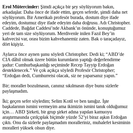
Erol Mütercimler:
Şimdi açıkça bir şey söylüyorum bakın,
arkadaşlar. Daha önce de ifade ettim, geçen seferde, şimdi daha net
söylüyorum. Bir Amerikalı profesör burada, dostum diye ifade
edeyim, dostumuz diye ifade edeyim daha doğrusu. Adı Christopher.
Caddede, Bağdat Caddesi’nde Akbank’ın önünde, konuştuğumuz
yeri de tam size söylüyorum. Merdivenle inilen Fazıl Bey’in
kahvecisi var, orası bizim kahvehanemiz zaten. Bak o taraçadayız,
dört kişiyiz.
Aylarca önce aynen şunu söyledi Christopher. Dedi ki; “ABD’de
CIA dâhil olmak üzere bütün kurumların yaptığı değerlendirme
şudur: Cumhurbaşkanlığı seçiminde Recep Tayyip Erdoğan
desteklenecek.” Ve çok açıkça söyledi Profesör Christopher;
“Erdoğan dedi, Cumhurreisi olacak, siz ne yaparsanız yapın.”
Bir; moraller bozulmasın, canınız sıkılmasın diye bunu sizlerle
paylaşmadım.
İki; geçen sefer söyledim; Selim Kotil ve ben tanığız. İşte
başkalarının ismini vermeyim ama ikimizin ismini tanık olduğumuz
için… ABD Şirketi, bir grup şirket adına yapılan kamuoyu
araştırmasında çırılçıplak biçimde yüzde 52’yi biraz aşkın Erdoğan
çıktı. Onu da sizlerle paylaşmadım moralleriniz, muhalefet kesiminin
moralleri yüksek olsun diye.