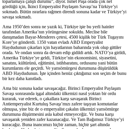
toparlamaya çalıştı durumu”, diyor. İsmet Paşa orada çok net
gördüğü için, İkinci Emperyalist Paylaşım Savaşı’na Türkiye’yi
sokmadı. Bütün ısrarlara rağmen direndi sonuna kadar ve Türkiye’yi
savaşa sokmadı.
Ama 1950’den sonra ne yazık ki, Türkiye işte bu yerli hainler
tarafından Amerika’nın yörüngesine sokuldu. Meclise bile
danışmadan Bayar-Menderes çetesi, 4500 kişilik bir Türk Tugayını
Kore’ye gönderdi. 1350 vatan evladı ABD Emperyalist
Haydudunun çıkarları için hayatlarının baharında yok olup gittiler
orada. Ve ondan sonra da devam edip gidildi artık. NATO’ya girildi,
Amerika Türkiye’ye geldi, Türkiye’nin ekonomisini, siyasetini,
sanatını, kültürünü, eğitimini, istihbaratını, ordusunu yani bütün
kurumlarını ele geçirdi. Ve yarısömürgesi durumuna düşürüldük
ABD Haydudunun. İşte içinden henüz çıktığımız son seçim de bunu
bir kez daha kanıtladı.
Ama biz sonuna kadar savaşacağız. Birinci Emperyalist Paylaşım
Savaşı sonrasında işgal altındaki ülkemizi nasıl yoktan bir ordu
kurarak, var ederek, o çakallara karşı savaşarak Birinci
Antiemperyalist Kurtuluş Savaşı’mızı zafere taşıyan komutanlar
olmuşsa, yine biz de o emperyalist çakalın ülkemizi yarısömürge
durumuna düşürmesini asla kabul etmeyeceğiz. Ve buna karşı
savaşarak yeniden zafer kazanacağız. Ve Tam Bağımsız Türkiye’yi
kuracağız. Buna inancımızı hiçbir zaman, hiçbir şart altında