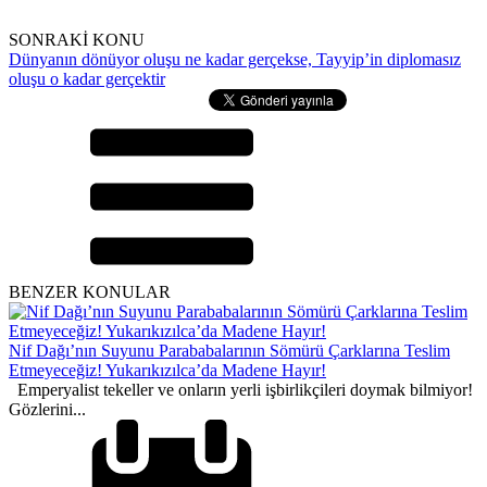
SONRAKİ KONU
Dünyanın dönüyor oluşu ne kadar gerçekse, Tayyip’in diplomasız
oluşu o kadar gerçektir
BENZER KONULAR
Nif Dağı’nın Suyunu Parababalarının Sömürü Çarklarına Teslim
Etmeyeceğiz! Yukarıkızılca’da Madene Hayır!
Emperyalist tekeller ve onların yerli işbirlikçileri doymak bilmiyor!
Gözlerini...