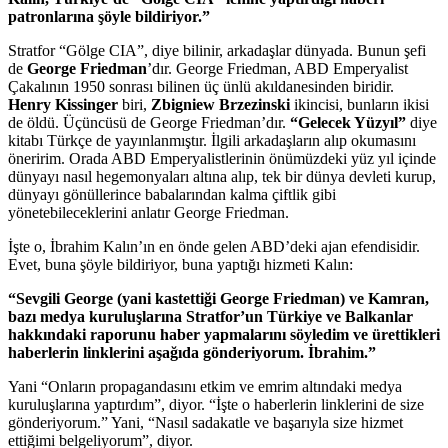
patronlarına şöyle bildiriyor.”
Stratfor “Gölge CIA”, diye bilinir, arkadaşlar dünyada. Bunun şefi
de
George Friedman
’dır. George Friedman, ABD Emperyalist
Çakalının 1950 sonrası bilinen üç ünlü akıldanesinden biridir.
Henry Kissinger
biri,
Zbigniew Brzezinski
ikincisi, bunların ikisi
de öldü. Üçüncüsü de George Friedman’dır.
“Gelecek Yüzyıl”
diye
kitabı Türkçe de yayınlanmıştır. İlgili arkadaşların alıp okumasını
öneririm. Orada ABD Emperyalistlerinin önümüzdeki yüz yıl içinde
dünyayı nasıl hegemonyaları altına alıp, tek bir dünya devleti kurup,
dünyayı gönüllerince babalarından kalma çiftlik gibi
yönetebileceklerini anlatır George Friedman.
İşte o, İbrahim Kalın’ın en önde gelen ABD’deki ajan efendisidir.
Evet, buna şöyle bildiriyor, buna yaptığı hizmeti Kalın:
“Sevgili George (yani kastettiği George Friedman) ve Kamran,
bazı medya kuruluşlarına Stratfor’un Türkiye ve Balkanlar
hakkındaki raporunu haber yapmalarını söyledim ve ürettikleri
haberlerin linklerini aşağıda gönderiyorum. İbrahim.”
Yani “Onların propagandasını etkim ve emrim altındaki medya
kuruluşlarına yaptırdım”, diyor. “İşte o haberlerin linklerini de size
gönderiyorum.” Yani, “Nasıl sadakatle ve başarıyla size hizmet
ettiğimi belgeliyorum”, diyor.