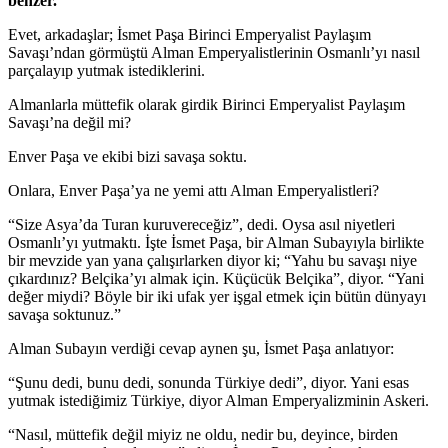
benzer.”
Evet, arkadaşlar; İsmet Paşa Birinci Emperyalist Paylaşım
Savaşı’ndan görmüştü Alman Emperyalistlerinin Osmanlı’yı nasıl
parçalayıp yutmak istediklerini.
Almanlarla müttefik olarak girdik Birinci Emperyalist Paylaşım
Savaşı’na değil mi?
Enver Paşa ve ekibi bizi savaşa soktu.
Onlara, Enver Paşa’ya ne yemi attı Alman Emperyalistleri?
“Size Asya’da Turan kuruvereceğiz”, dedi. Oysa asıl niyetleri
Osmanlı’yı yutmaktı. İşte İsmet Paşa, bir Alman Subayıyla birlikte
bir mevzide yan yana çalışırlarken diyor ki; “Yahu bu savaşı niye
çıkardınız? Belçika’yı almak için. Küçücük Belçika”, diyor. “Yani
değer miydi? Böyle bir iki ufak yer işgal etmek için bütün dünyayı
savaşa soktunuz.”
Alman Subayın verdiği cevap aynen şu, İsmet Paşa anlatıyor:
“Şunu dedi, bunu dedi, sonunda Türkiye dedi”, diyor. Yani esas
yutmak istediğimiz Türkiye, diyor Alman Emperyalizminin Askeri.
“Nasıl, müttefik değil miyiz ne oldu, nedir bu, deyince, birden