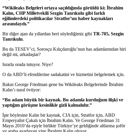
“Wikileaks Belgeleri ortaya saçıldığında görüldü ki; İbrahim
Kalın, CHP Milletvekili Sezgin Tanrıkulu gibi farklı
eğilimlerdeki politikacılar Stratfor’un haber kaynakları
arasındaydı.”
Bir diğer ajan da yıllardan beri söylediğimiz gibi
TR-705, Sezgin
Tanrıkulu
.
Bu da TESEV’ci, Sorosçu Kılıçdaroğlu’nun has adamlarından biri
değil mi, arkadaşlar?
Israrla orada tutuyor. Niye?
O da ABD’li efendilerine sadakatini ve hizmetini belgelemek için.
Bakın George Friedman gene bu Wikileaks Belgelerinde İbrahim
Kalın’ı nasıl övüyor:
“Bu adam büyük bir kaynak. Bu adamla kurduğum ilişki ve
yaptığım görüşme kesinlikle gizli kalmalıdır.”
İşte böylesine Kalın bir kaynak, CIA için, Stratfor için, ABD
Emperyalist Çakalı için İbrahim Kalın. Ve George Friedman 31
Mayıs 2010’da eşiyle birlikte Türkiye’ye geldiğinde altlarına şoför
ve araba ayarlayan yine İbrahim Kalın oluyor.