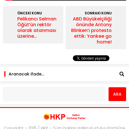
ÖNCEKİ KONU
SONRAKİ KONU
Pelikancı Selman
ABD Büyükelçiliği
Öğüt’ün rektör
önünde Antony
olarak atanması
Blinken’ı protesto
üzerine…
ettik: Yankee go
home!
Copyright - 2015 / HKP - Tüm hakları Halkın Kurtuluş Partisi'ne