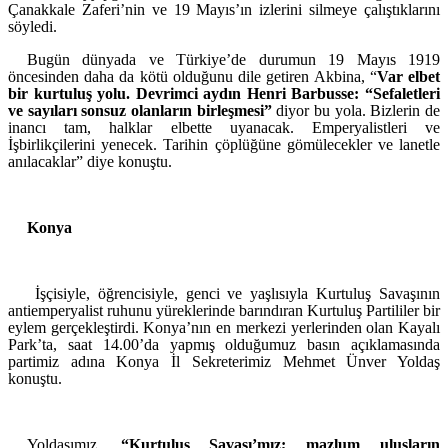
Çanakkale Zaferi’nin ve 19 Mayıs’ın izlerini silmeye çalıştıklarını
söyledi.
Bugün dünyada ve Türkiye’de durumun 19 Mayıs 1919
öncesinden daha da kötü olduğunu dile getiren Akbina, “
Var elbet
bir kurtuluş yolu. Devrimci aydın Henri Barbusse: “Sefaletleri
ve sayıları sonsuz olanların birleşmesi”
diyor bu yola. Bizlerin de
inancı tam, halklar elbette uyanacak. Emperyalistleri ve
İşbirlikçilerini yenecek. Tarihin çöplüğüne gömülecekler ve lanetle
anılacaklar” diye konuştu.
Konya
İşçisiyle, öğrencisiyle, genci ve yaşlısıyla Kurtuluş Savaşının
antiemperyalist ruhunu yüreklerinde barındıran Kurtuluş Partililer bir
eylem gerçekleştirdi. Konya’nın en merkezi yerlerinden olan Kayalı
Park’ta, saat 14.00’da yapmış olduğumuz basın açıklamasında
partimiz adına Konya İl Sekreterimiz Mehmet Ünver Yoldaş
konuştu.
Yoldaşımız,
“Kurtuluş Savaşı’mız; mazlum ulusların