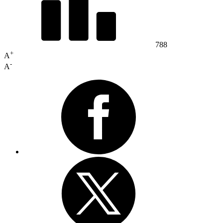
788
+
A
-
A