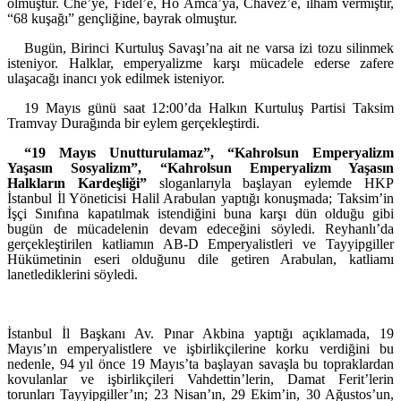
olmuştur. Che’ye, Fidel’e, Ho Amca’ya, Chavez’e, ilham vermiştir,
“68 kuşağı” gençliğine, bayrak olmuştur.
Bugün, Birinci Kurtuluş Savaşı’na ait ne varsa izi tozu silinmek
isteniyor. Halklar, emperyalizme karşı mücadele ederse zafere
ulaşacağı inancı yok edilmek isteniyor.
19 Mayıs günü saat 12:00’da Halkın Kurtuluş Partisi Taksim
Tramvay Durağında bir eylem gerçekleştirdi.
“19 Mayıs Unutturulamaz”, “Kahrolsun Emperyalizm
Yaşasın Sosyalizm”, “Kahrolsun Emperyalizm Yaşasın
Halkların Kardeşliği”
sloganlarıyla başlayan eylemde HKP
İstanbul İl Yöneticisi Halil Arabulan yaptığı konuşmada; Taksim’in
İşçi Sınıfına kapatılmak istendiğini buna karşı dün olduğu gibi
bugün de mücadelenin devam edeceğini söyledi. Reyhanlı’da
gerçekleştirilen katliamın AB-D Emperyalistleri ve Tayyipgiller
Hükümetinin eseri olduğunu dile getiren Arabulan, katliamı
lanetlediklerini söyledi.
İstanbul İl Başkanı Av. Pınar Akbina yaptığı açıklamada, 19
Mayıs’ın emperyalistlere ve işbirlikçilerine korku verdiğini bu
nedenle, 94 yıl önce 19 Mayıs’ta başlayan savaşla bu topraklardan
kovulanlar ve işbirlikçileri Vahdettin’lerin, Damat Ferit’lerin
torunları Tayyipgiller’ın; 23 Nisan’ın, 29 Ekim’in, 30 Ağustos’un,