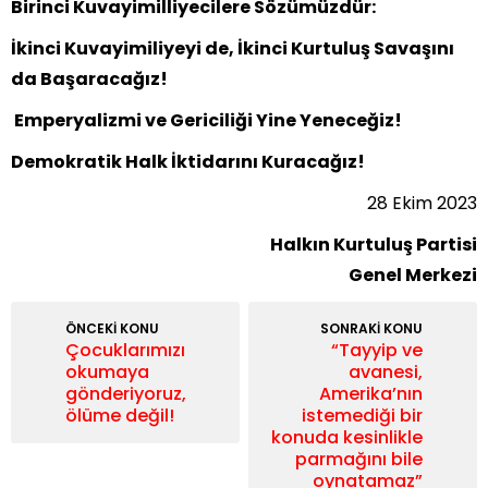
Birinci Kuvayimilliyecilere Sözümüzdür:
İkinci Kuvayimiliyeyi de, İkinci Kurtuluş Savaşını
da Başaracağız!
Emperyalizmi ve Gericiliği Yine Yeneceğiz!
Demokratik Halk İktidarını Kuracağız!
28 Ekim 2023
Halkın Kurtuluş Partisi
Genel Merkezi
ÖNCEKİ KONU
SONRAKİ KONU
Çocuklarımızı
“Tayyip ve
okumaya
avanesi,
gönderiyoruz,
Amerika’nın
ölüme değil!
istemediği bir
konuda kesinlikle
parmağını bile
oynatamaz”