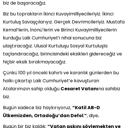
biz de başaracağız.
Biz bu toprakların İkinci Kuvayimilliyecileriyiz. İkinci
Kurtuluş Savaşçılarıyız. Gerçek Devrimcileriyiz. Mustafa
Kemal’lerin, İnönü’lerin ve Birinci Kuvayimilliyecilerin
kurduğu Laik Cumhuriyet’i nihai sonucuna biz
ulaştıracağız. Ulusal Kurtuluşu Sosyal Kurtuluşla
taçlandıracağız, birincisindeki eksikleri gidereceğiz ve
hiçbir eksik bırakmayacağız.
Çünkü 100 yıl önceki kahırlı ve karanlık günlerden bu
halkı çıkartıp Laik Cumhuriyet’e kavuşturan
Atalarımızın sahip olduğu
Cesaret Vatanı
na sahibiz
biz.
Bugün sadece biz haykırıyoruz,
“Katil AB-D
Ülkemizden, Ortadoğu’dan Defol
.
”
, diye
.
Bugün bir biz kaldık;
“Vatan aşkını söylemekten ve