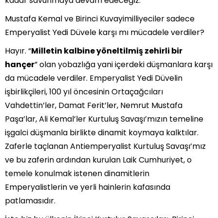
kadar savunmaya devam edeceğiz.
Mustafa Kemal ve Birinci Kuvayimilliyeciler sadece
Emperyalist Yedi Düvele karşı mı mücadele verdiler?
Hayır. “
Milletin kalbine yöneltilmiş zehirli bir
hançer
” olan yobazlığa yani içerdeki düşmanlara karşı
da mücadele verdiler. Emperyalist Yedi Düvelin
işbirlikçileri, 100 yıl öncesinin Ortaçağcıları
Vahdettin’ler, Damat Ferit’ler, Nemrut Mustafa
Paşa’lar, Ali Kemal’ler Kurtuluş Savaşı’mızın temeline
işgalci düşmanla birlikte dinamit koymaya kalktılar.
Zaferle taçlanan Antiemperyalist Kurtuluş Savaşı’mız
ve bu zaferin ardından kurulan Laik Cumhuriyet, o
temele konulmak istenen dinamitlerin
Emperyalistlerin ve yerli hainlerin kafasında
patlamasıdır.