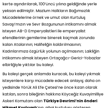
kerte aşındırılarak, 100’üncü yılına geldiğinde yerle
yeksan edilmiştir. Mazlum Halkların Bağımsızlık
Mücadelelerine örnek ve umut olan Kurtuluş
Savaşı’mızın ve Sevr Bozgununun intikamını almak
isteyen AB-D Emperyalistleri ile emperyalist
efendilerinin gemilerine binerek kaçmak zorunda
kalan Atalarının; Halifeliğin kaldırılmasının;
Kadınlarımıza özgürlük yolunun açılmasının; Laikliğin
intikamını almak isteyen Ortaçağcı-Gerici-Yobazlar
elbirliğiyle yıktılar bu kaleyi.
Bu kaleyi gerçek anlamda kuracak, bu kaleyi yıkmak
isteyenlere karşı mücadele edecek anlayış; daha on
yedisinde Yörük Ali Efe Çetesi’ne önce kızan olarak
katılan, sonra bileğinin hakkına Köyceğiz Kuvayimilliye
Askeri Komutanı olan
Türkiye Devrimi’nin önderi
Hikmet Kıvılcımlı
’nın, nihai kurtuluşu gösteren