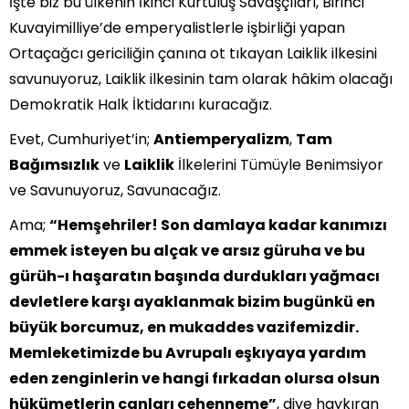
İşte biz bu ülkenin İkinci Kurtuluş Savaşçıları, Birinci
Kuvayimilliye’de emperyalistlerle işbirliği yapan
Ortaçağcı gericiliğin çanına ot tıkayan Laiklik ilkesini
savunuyoruz, Laiklik ilkesinin tam olarak hâkim olacağı
Demokratik Halk İktidarını kuracağız.
Evet, Cumhuriyet’in;
Antiemperyalizm
,
Tam
Bağımsızlık
ve
Laiklik
İlkelerini Tümüyle Benimsiyor
ve Savunuyoruz, Savunacağız.
Ama;
“Hemşehriler! Son damlaya kadar kanımızı
emmek isteyen bu alçak ve arsız güruha ve bu
gürüh-ı haşaratın başında durdukları yağmacı
devletlere karşı ayaklanmak bizim bugünkü en
büyük borcumuz, en mukaddes vazifemizdir.
Memleketimizde bu Avrupalı eşkıyaya yardım
eden zenginlerin ve hangi fırkadan olursa olsun
hükümetlerin canları cehenneme”
, diye haykıran