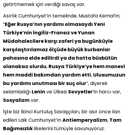
getirtmemek için verdiği savaş var.
Asırlık Cumhuriyet’in temelinde, Mustafa Kemal’in;
“
Eğer Rusya’nın yardımı olmasaydı Yeni
Türkiye’nin İngiliz-Fransız ve Yunan
Müdahalecilere karşı zaferi ya bugünküyle
karşılaştırılamaz ölçüde büyük kurbanlar
pahasına elde edilirdi ya da hatta büsbütün
olanaksız olurdu. Rusya Türkiye’ye hem manevi
hem maddi bakımdan yardım etti. Ulusumuzun
bu yardımı unutması bir suç olur
”, diyerek
selamladığı
Lenin
ve Ülkesi
Sovyetler
’in harcı var,
Sosyalizm
var.
İşte biz İkinci Kurtuluş Savaşçıları, bir asır önce ilan
edilen Laik Cumhuriyet’in
Antiemperyalizm
,
Tam
Bağımsızlık
ilkelerini tümüyle savunuyoruz.