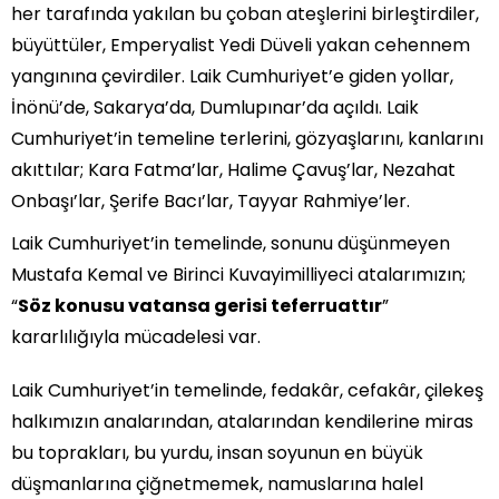
her tarafında yakılan bu çoban ateşlerini birleştirdiler,
büyüttüler, Emperyalist Yedi Düveli yakan cehennem
yangınına çevirdiler. Laik Cumhuriyet’e giden yollar,
İnönü’de, Sakarya’da, Dumlupınar’da açıldı. Laik
Cumhuriyet’in temeline terlerini, gözyaşlarını, kanlarını
akıttılar; Kara Fatma’lar, Halime Çavuş’lar, Nezahat
Onbaşı’lar, Şerife Bacı’lar, Tayyar Rahmiye’ler.
Laik Cumhuriyet’in temelinde, sonunu düşünmeyen
Mustafa Kemal ve Birinci Kuvayimilliyeci atalarımızın;
“
Söz konusu vatansa gerisi teferruattır
”
kararlılığıyla mücadelesi var.
Laik Cumhuriyet’in temelinde, fedakâr, cefakâr, çilekeş
halkımızın analarından, atalarından kendilerine miras
bu toprakları, bu yurdu, insan soyunun en büyük
düşmanlarına çiğnetmemek, namuslarına halel