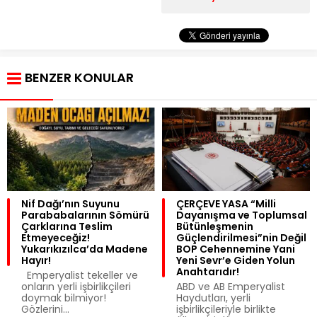
BENZER KONULAR
Nif Dağı’nın Suyunu
ÇERÇEVE YASA “Milli
Parababalarının Sömürü
Dayanışma ve Toplumsal
Çarklarına Teslim
Bütünleşmenin
Etmeyeceğiz!
Güçlendirilmesi”nin Değil
Yukarıkızılca’da Madene
BOP Cehennemine Yani
Hayır!
Yeni Sevr’e Giden Yolun
Anahtarıdır!
Emperyalist tekeller ve
onların yerli işbirlikçileri
​ABD ve AB Emperyalist
doymak bilmiyor!
Haydutları, yerli
Gözlerini...
işbirlikçileriyle birlikte