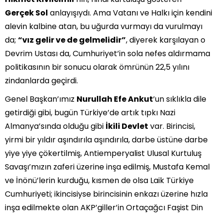
Gerçek Sol
anlayışıydı. Ama Vatanı ve Halkı için kendini
alevin kalbine atan, bu uğurda vurmayı da vurulmayı
da;
“vız gelir ve de gelmelidir”
, diyerek karşılayan o
Devrim Ustası da, Cumhuriyet’in sola nefes aldırmama
politikasının bir sonucu olarak ömrünün 22,5 yılını
zindanlarda geçirdi.
Genel Başkan’ımız
Nurullah Efe Ankut
’un sıklıkla dile
getirdiği gibi, bugün Türkiye’de artık tıpkı Nazi
Almanya’sında olduğu gibi
İkili Devlet
var. Birincisi,
yirmi bir yıldır aşındırıla aşındırıla, darbe üstüne darbe
yiye yiye çökertilmiş, Antiemperyalist Ulusal Kurtuluş
Savaşı’mızın zaferi üzerine inşa edilmiş, Mustafa Kemal
ve İnönü’lerin kurduğu, kısmen de olsa Laik Türkiye
Cumhuriyeti; ikincisiyse birincisinin enkazı üzerine hızla
inşa edilmekte olan AKP’giller’in Ortaçağcı Faşist Din