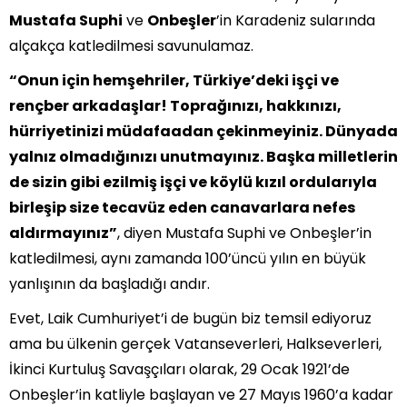
Mustafa Suphi
ve
Onbeşler
’in Karadeniz sularında
alçakça katledilmesi savunulamaz.
“Onun için hemşehriler, Türkiye’deki işçi ve
rençber arkadaşlar! Toprağınızı, hakkınızı,
hürriyetinizi müdafaadan çekinmeyiniz. Dünyada
yalnız olmadığınızı unutmayınız. Başka milletlerin
de sizin gibi ezilmiş işçi ve köylü kızıl ordularıyla
birleşip size tecavüz eden canavarlara nefes
aldırmayınız”
, diyen Mustafa Suphi ve Onbeşler’in
katledilmesi, aynı zamanda 100’üncü yılın en büyük
yanlışının da başladığı andır.
Evet, Laik Cumhuriyet’i de bugün biz temsil ediyoruz
ama bu ülkenin gerçek Vatanseverleri, Halkseverleri,
İkinci Kurtuluş Savaşçıları olarak, 29 Ocak 1921’de
Onbeşler’in katliyle başlayan ve 27 Mayıs 1960’a kadar