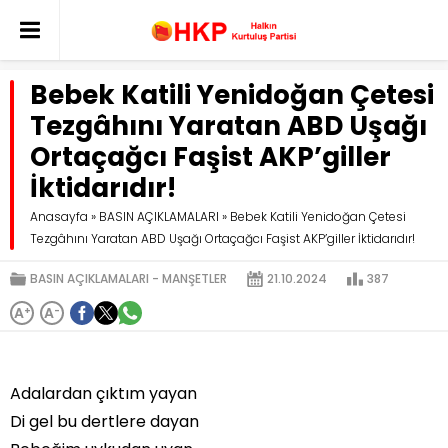
Bebek Katili Yenidoğan Çetesi
Tezgâhını Yaratan ABD Uşağı
Ortaçağcı Faşist AKP’giller
İktidarıdır!
Anasayfa
»
BASIN AÇIKLAMALARI
»
Bebek Katili Yenidoğan Çetesi
Tezgâhını Yaratan ABD Uşağı Ortaçağcı Faşist AKP’giller İktidarıdır!
BASIN AÇIKLAMALARI
MANŞETLER
21.10.2024
387
A
+
A
-
Adalardan çıktım yayan
Di gel bu dertlere dayan