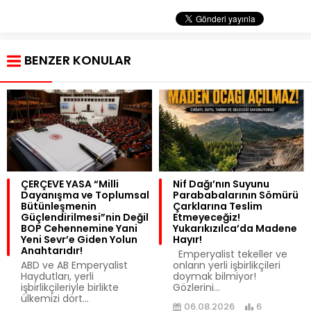
BENZER KONULAR
ÇERÇEVE YASA “Milli
Nif Dağı’nın Suyunu
Dayanışma ve Toplumsal
Parababalarının Sömürü
Bütünleşmenin
Çarklarına Teslim
Güçlendirilmesi”nin Değil
Etmeyeceğiz!
BOP Cehennemine Yani
Yukarıkızılca’da Madene
Yeni Sevr’e Giden Yolun
Hayır!
Anahtarıdır!
Emperyalist tekeller ve
​ABD ve AB Emperyalist
onların yerli işbirlikçileri
Haydutları, yerli
doymak bilmiyor!
işbirlikçileriyle birlikte
Gözlerini...
ülkemizi dört...
06.08.2026
6