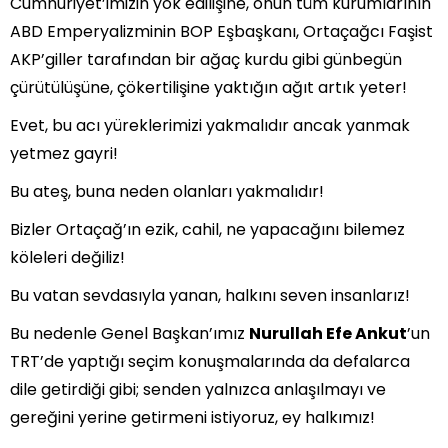
Cumhuriyet’imizin yok edilişine, onun tüm kurumlarının
ABD Emperyalizminin BOP Eşbaşkanı, Ortaçağcı Faşist
AKP’giller tarafından bir ağaç kurdu gibi günbegün
çürütülüşüne, çökertilişine yaktığın ağıt artık yeter!
Evet, bu acı yüreklerimizi yakmalıdır ancak yanmak
yetmez gayri!
Bu ateş, buna neden olanları yakmalıdır!
Bizler Ortaçağ’ın ezik, cahil, ne yapacağını bilemez
köleleri değiliz!
Bu vatan sevdasıyla yanan, halkını seven insanlarız!
Bu nedenle Genel Başkan’ımız
Nurullah Efe Ankut
’un
TRT’de yaptığı seçim konuşmalarında da defalarca
dile getirdiği gibi; senden yalnızca anlaşılmayı ve
gereğini yerine getirmeni istiyoruz, ey halkımız!