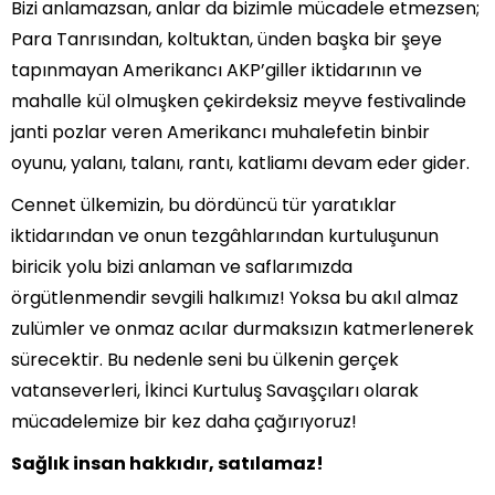
Bizi anlamazsan, anlar da bizimle mücadele etmezsen;
Para Tanrısından, koltuktan, ünden başka bir şeye
tapınmayan Amerikancı AKP’giller iktidarının ve
mahalle kül olmuşken çekirdeksiz meyve festivalinde
janti pozlar veren Amerikancı muhalefetin binbir
oyunu, yalanı, talanı, rantı, katliamı devam eder gider.
Cennet ülkemizin, bu dördüncü tür yaratıklar
iktidarından ve onun tezgâhlarından kurtuluşunun
biricik yolu bizi anlaman ve saflarımızda
örgütlenmendir sevgili halkımız! Yoksa bu akıl almaz
zulümler ve onmaz acılar durmaksızın katmerlenerek
sürecektir. Bu nedenle seni bu ülkenin gerçek
vatanseverleri, İkinci Kurtuluş Savaşçıları olarak
mücadelemize bir kez daha çağırıyoruz!
Sağlık insan hakkıdır, satılamaz!